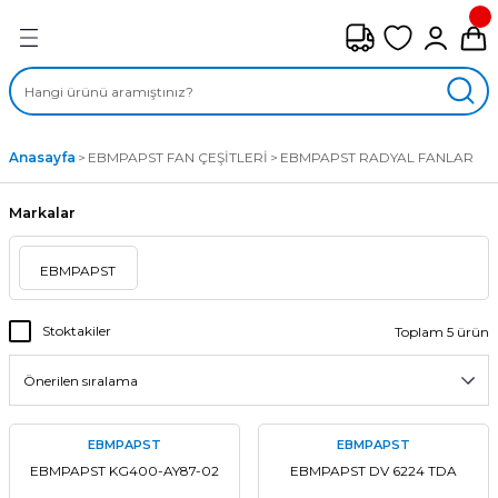
Geri Dön
FAN ÇEŞİTLERİ
M) AKSİYEL FANLAR
Anasayfa
EBMPAPST FAN ÇEŞİTLERİ
EBMPAPST RADYAL FANLAR
SİYEL FANLAR
Markalar
MBER SIVAMALI FANLAR
EBMPAPST
KLİF FANLARI
Stoktakiler
Toplam 5 ürün
MPAKT FANLAR
EL FANLAR
EBMPAPST
EBMPAPST
DYAL FANLAR
EBMPAPST KG400-AY87-02
EBMPAPST DV 6224 TDA