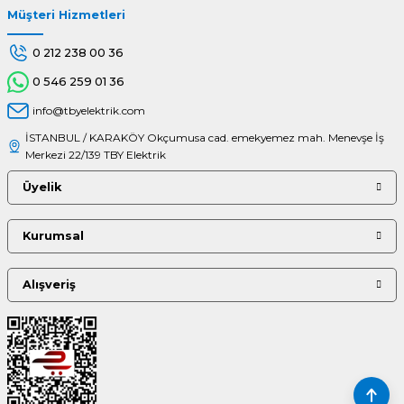
Müşteri Hizmetleri
0 212 238 00 36
0 546 259 01 36
info@tbyelektrik.com
İSTANBUL / KARAKÖY Okçumusa cad. emekyemez mah. Menevşe İş
Merkezi 22/139 TBY Elektrik
Üyelik
Kurumsal
Alışveriş