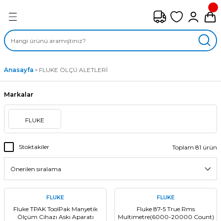
Geri Dön
FAN ÇEŞİTLERİ
M) AKSİYEL FANLAR
Anasayfa
FLUKE ÖLÇÜ ALETLERİ
SİYEL FANLAR
Markalar
MBER SIVAMALI FANLAR
FLUKE
KLİF FANLARI
Stoktakiler
Toplam 81 ürün
MPAKT FANLAR
EL FANLAR
FLUKE
FLUKE
DYAL FANLAR
Fluke TPAK ToolPak Manyetik
Fluke 87-5 True Rms
Ölçüm Cihazı Askı Aparatı
Multimetre(6000-20000 Count)