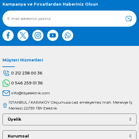
Kampanya ve Fırsatlardan Haberiniz Olsun
Müşteri Hizmetleri
0 212 238 00 36
0 546 259 01 36
info@tbyelektrik.com
İSTANBUL / KARAKÖY Okçumusa cad. emekyemez mah. Menevşe İş
Merkezi 22/139 TBY Elektrik
Üyelik
Kurumsal