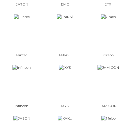
EATON
EMC
ETRI
Flintec
FNIRSİ
Graco
Infineon
IXYS
JAMICON