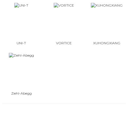
UNI-T
VORTICE
XUHONGXIANG
Ziehl-Abegg