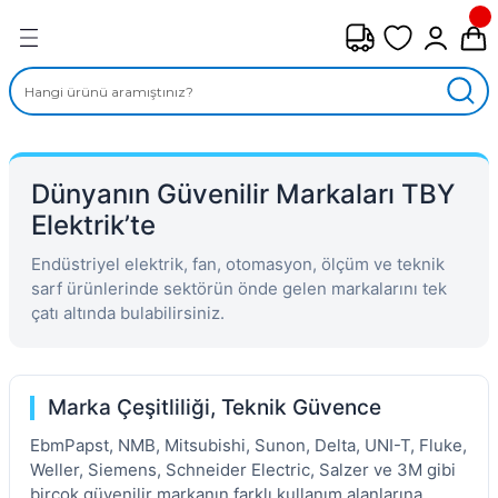
Geri Dön
FAN ÇEŞİTLERİ
M) AKSİYEL FANLAR
Dünyanın Güvenilir Markaları TBY
SİYEL FANLAR
Elektrik’te
MBER SIVAMALI FANLAR
Endüstriyel elektrik, fan, otomasyon, ölçüm ve teknik
sarf ürünlerinde sektörün önde gelen markalarını tek
KLİF FANLARI
çatı altında bulabilirsiniz.
MPAKT FANLAR
Marka Çeşitliliği, Teknik Güvence
EL FANLAR
EbmPapst, NMB, Mitsubishi, Sunon, Delta, UNI-T, Fluke,
Weller, Siemens, Schneider Electric, Salzer ve 3M gibi
DYAL FANLAR
birçok güvenilir markanın farklı kullanım alanlarına