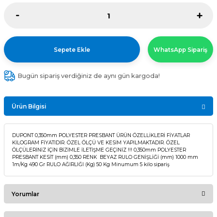
Sepete Ekle
WhatsApp Sipariş
Bugün sipariş verdiğiniz de aynı gün kargoda!
Ürün Bilgisi
DUPONT 0,350mm POLYESTER PRESBANT ÜRÜN ÖZELLİKLERİ FİYATLAR
KİLOGRAM FİYATIDIR. ÖZEL ÖLÇÜ VE KESİM YAPILMAKTADIR. ÖZEL
ÖLÇÜLERİNİZ İÇİN BİZİMLE İLETİŞME GEÇİNİZ !!! 0,350mm POLYESTER
PRESBANT KESİT (mm) 0,350 RENK BEYAZ RULO GENİŞLİĞİ (mm) 1000 mm
1m/Kg 490 Gr RULO AĞIRLIĞI (Kg) 50 Kg Minumum 5 kilo sipariş
Yorumlar