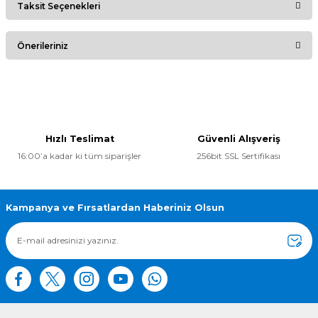
Taksit Seçenekleri
Bu ürüne ilk yorumu siz yapın!
Önerileriniz
Yorum Yaz
Bu ürünün fiyat bilgisi, resim, ürün açıklamalarında ve diğer
konularda yetersiz gördüğünüz noktaları öneri formunu
kullanarak tarafımıza iletebilirsiniz.
Görüş ve önerileriniz için teşekkür ederiz.
Hızlı Teslimat
Güvenli Alışveriş
16:00’a kadar ki tüm siparişler
256bit SSL Sertifikası
Ürün resmi kalitesiz, bozuk veya görüntülenemiyor.
Ürün açıklamasında eksik bilgiler bulunuyor.
Ürün bilgilerinde hatalar bulunuyor.
Kampanya ve Fırsatlardan Haberiniz Olsun
Ürün fiyatı diğer sitelerden daha pahalı.
Bu ürüne benzer farklı alternatifler olmalı.