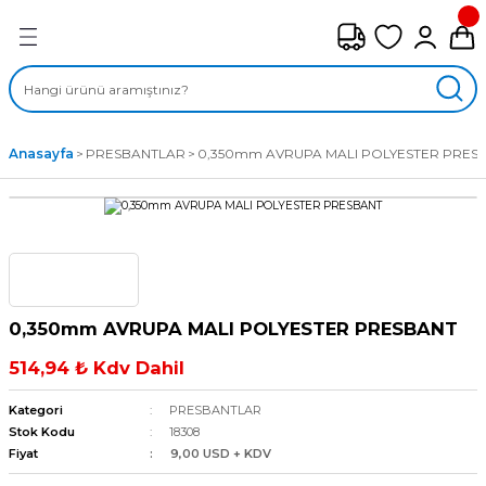
Geri Dön
FAN ÇEŞİTLERİ
M) AKSİYEL FANLAR
Anasayfa
PRESBANTLAR
0,350mm AVRUPA MALI POLYESTER PRES
SİYEL FANLAR
MBER SIVAMALI FANLAR
KLİF FANLARI
0,350mm AVRUPA MALI POLYESTER PRESBANT
MPAKT FANLAR
514,94 ₺ Kdv Dahil
EL FANLAR
Kategori
PRESBANTLAR
Stok Kodu
18308
Fiyat
9,00 USD + KDV
DYAL FANLAR