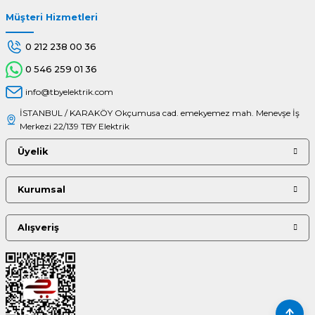
Müşteri Hizmetleri
Gönder
0 212 238 00 36
0 546 259 01 36
info@tbyelektrik.com
İSTANBUL / KARAKÖY Okçumusa cad. emekyemez mah. Menevşe İş
Merkezi 22/139 TBY Elektrik
Üyelik
Kurumsal
Alışveriş