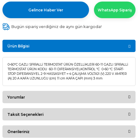
Gelince Haber Ver
WhatsApp Sipariş
Bugün sipariş verdiğiniz de aynı gün kargoda!
Ürün Bilgisi
0-60ºC GAZLI SPİRALLİ TERMOSTAT ÜRÜN ÖZELLİKLERİ 60-11 GAZLI SPİRALLİ
TERMOSTAT ÜRÜN KODU 60-11 DİFERANSİYELKONTROL ºC 0-60 ºC START-
STOP DİFERANSİYEL 2-9 HASSASİYET +-4 ÇALIŞMA VOLTAJI (V) 220 V AMPER
(A) 20 A KAFA UZUNLUĞU (cm) 11 cm KAFA ÇAPI (mm) 3 mm
Yorumlar
Taksit Seçenekleri
Bu ürüne ilk yorumu siz yapın!
Önerileriniz