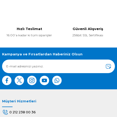
Yorum Yaz
Bu ürünün fiyat bilgisi, resim, ürün açıklamalarında ve diğer
konularda yetersiz gördüğünüz noktaları öneri formunu
kullanarak tarafımıza iletebilirsiniz.
Görüş ve önerileriniz için teşekkür ederiz.
Hızlı Teslimat
Güvenli Alışveriş
16:00’a kadar ki tüm siparişler
256bit SSL Sertifikası
Ürün resmi kalitesiz, bozuk veya görüntülenemiyor.
Ürün açıklamasında eksik bilgiler bulunuyor.
Ürün bilgilerinde hatalar bulunuyor.
Kampanya ve Fırsatlardan Haberiniz Olsun
Ürün fiyatı diğer sitelerden daha pahalı.
Bu ürüne benzer farklı alternatifler olmalı.
Müşteri Hizmetleri
Gönder
0 212 238 00 36