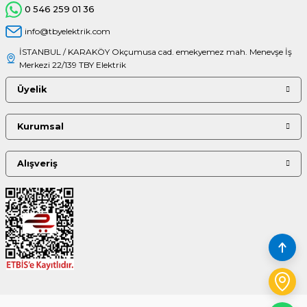
0 546 259 01 36
info@tbyelektrik.com
İSTANBUL / KARAKÖY Okçumusa cad. emekyemez mah. Menevşe İş
Merkezi 22/139 TBY Elektrik
Üyelik
Kurumsal
Alışveriş