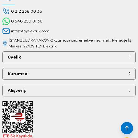
0 212 238 00 36
0 546 259 01 36
info@tbyelektrik.com
İSTANBUL / KARAKÖY Okçumusa cad. emekyemez mah. Menevşe İş
Merkezi 22/139 TBY Elektrik
Üyelik
Kurumsal
Alışveriş