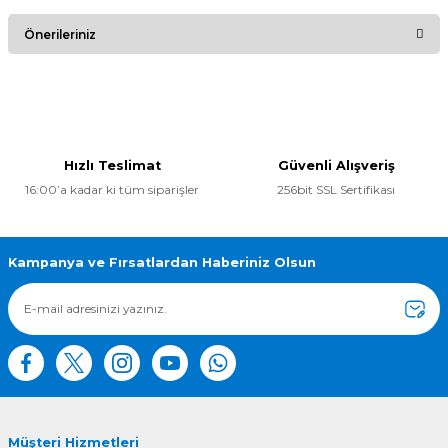
Bu ürüne ilk yorumu siz yapın!
Önerileriniz
Yorum Yaz
Bu ürünün fiyat bilgisi, resim, ürün açıklamalarında ve diğer
konularda yetersiz gördüğünüz noktaları öneri formunu
kullanarak tarafımıza iletebilirsiniz.
Görüş ve önerileriniz için teşekkür ederiz.
Hızlı Teslimat
Güvenli Alışveriş
16:00’a kadar ki tüm siparişler
256bit SSL Sertifikası
Ürün resmi kalitesiz, bozuk veya görüntülenemiyor.
Ürün açıklamasında eksik bilgiler bulunuyor.
Ürün bilgilerinde hatalar bulunuyor.
Kampanya ve Fırsatlardan Haberiniz Olsun
Ürün fiyatı diğer sitelerden daha pahalı.
Bu ürüne benzer farklı alternatifler olmalı.
Müşteri Hizmetleri
Gönder