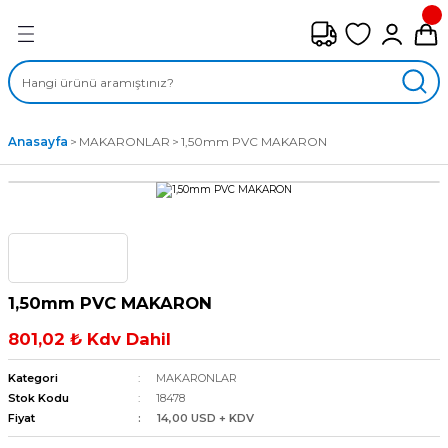
Geri Dön
FAN ÇEŞİTLERİ
M) AKSİYEL FANLAR
Anasayfa
MAKARONLAR
1,50mm PVC MAKARON
SİYEL FANLAR
MBER SIVAMALI FANLAR
KLİF FANLARI
1,50mm PVC MAKARON
MPAKT FANLAR
801,02 ₺ Kdv Dahil
EL FANLAR
Kategori
MAKARONLAR
Stok Kodu
18478
Fiyat
14,00 USD + KDV
DYAL FANLAR