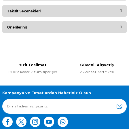
Taksit Seçenekleri
Bu ürüne ilk yorumu siz yapın!
Önerileriniz
Yorum Yaz
Bu ürünün fiyat bilgisi, resim, ürün açıklamalarında ve diğer
konularda yetersiz gördüğünüz noktaları öneri formunu
kullanarak tarafımıza iletebilirsiniz.
Görüş ve önerileriniz için teşekkür ederiz.
Hızlı Teslimat
Güvenli Alışveriş
16:00’a kadar ki tüm siparişler
256bit SSL Sertifikası
Ürün resmi kalitesiz, bozuk veya görüntülenemiyor.
Ürün açıklamasında eksik bilgiler bulunuyor.
Ürün bilgilerinde hatalar bulunuyor.
Kampanya ve Fırsatlardan Haberiniz Olsun
Ürün fiyatı diğer sitelerden daha pahalı.
Bu ürüne benzer farklı alternatifler olmalı.