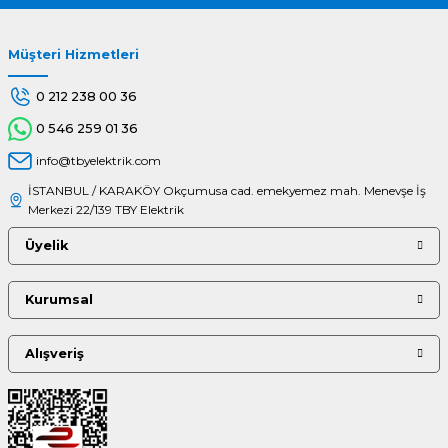
Müşteri Hizmetleri
Gönder
0 212 238 00 36
0 546 259 01 36
info@tbyelektrik.com
İSTANBUL / KARAKÖY Okçumusa cad. emekyemez mah. Menevşe İş
Merkezi 22/139 TBY Elektrik
Üyelik
Kurumsal
Alışveriş