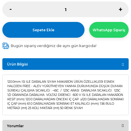
Sepete Ekle
WhatsApp Sipariş
Bugün sipariş verdiğiniz de aynı gün kargoda!
Ürün Bilgisi
120.0mm ISI İLE DARALAN SİYAH MAKARON ÜRÜN ÖZELLİKLERİ ESNEK
HALOJEN FREE - ALEV YÜRÜTMEYEN YANMA DURUMUNDA DÜŞÜK DUMAN
SÜREKLİ ÇALIŞMA SICAKLIĞI : -45C / 125C ARASI DARALMA SICAKLIĞI : 125C
1/2 ORANINDA DARALMA VOLTAJ DİRENCİ : 600 V ISI İLE DARALAN MAKARON
KESİT (mm) 120.0 DARALMADAN ÖNCEKİ İÇ ÇAP ≥120 DARALMADAN SONRAKİ
İÇ ÇAP (mm) 61.0 DARALMADAN SONRAKİ ET KALINLIĞI (mm) 1.56 RULO
METRAJI (mt) 25 KOLİ MİKTARI (mt) 50 RENK SİYAH
Yorumlar