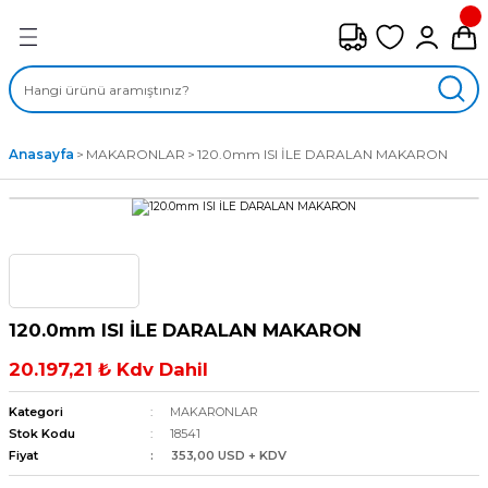
Geri Dön
FAN ÇEŞİTLERİ
M) AKSİYEL FANLAR
Anasayfa
MAKARONLAR
120.0mm ISI İLE DARALAN MAKARON
SİYEL FANLAR
MBER SIVAMALI FANLAR
KLİF FANLARI
120.0mm ISI İLE DARALAN MAKARON
MPAKT FANLAR
20.197,21 ₺ Kdv Dahil
EL FANLAR
Kategori
MAKARONLAR
Stok Kodu
18541
Fiyat
353,00 USD + KDV
DYAL FANLAR