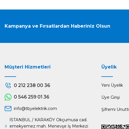
Kampanya ve Fırsatlardan Haberiniz Olsun
Müşteri Hizmetleri
Üyelik
0 212 238 00 36
Yeni Üyelik
0 546 259 01 36
Üye Girişi
info@tbyelektrik.com
Şifremi Unut
İSTANBUL / KARAKÖY Okçumusa cad.
emekyemez mah. Menevşe İş Merkezi