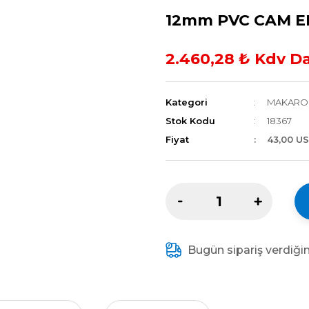
12mm PVC CAM 
2.460,28 ₺ Kdv Da
Kategori
MAKARO
Stok Kodu
18367
Fiyat
43,00 U
Bugün sipariş verdiği