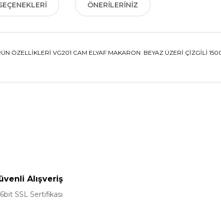
SEÇENEKLERI
ÖNERILERINIZ
N ÖZELLİKLERİ VG201 CAM ELYAF MAKARON BEYAZ ÜZERİ ÇİZGİLİ 1500 V
nularda yetersiz gördüğünüz noktaları öneri formunu kullanarak tarafımız
Bu ürüne ilk yorumu siz yapın!
Yorum Yaz
üvenli Alışveriş
6bit SSL Sertifikası