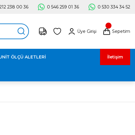
212 238 00 36
0 546 259 01 36
0 530 334 34 52
Üye Girişi
Sepetim
UNİT ÖLÇÜ ALETLERİ
İletişim