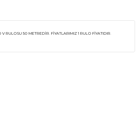
 RULOSU 50 METREDİR. FİYATLARIMIZ 1 RULO FİYATIDIR.
a iletebilirsiniz.