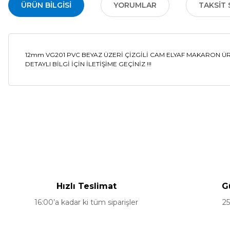
ÜRÜN BILGISI
YORUMLAR
TAKSIT 
12mm VG201 PVC BEYAZ ÜZERİ ÇİZGİLİ CAM ELYAF MAKARON ÜRÜ
DETAYLI BİLGİ İÇİN İLETİŞİME GEÇİNİZ !!!
Bu ürünün fiyat bilgisi, resim, ürün açıklamalarında ve diğer ko
Görüş ve önerileriniz için teşekkür ederiz.
Ürün resmi kalitesiz, bozuk veya görüntülenemiyor.
Ürün açıklamasında eksik bilgiler bulunuyor.
Hızlı Teslimat
G
Ürün bilgilerinde hatalar bulunuyor.
16:00’a kadar ki tüm siparişler
25
Ürün fiyatı diğer sitelerden daha pahalı.
Bu ürüne benzer farklı alternatifler olmalı.