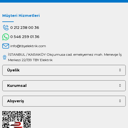
Müşteri Hizmetleri
Gönder
0 212 238 00 36
0 546 259 01 36
info@tbyelektrik.com
İSTANBUL / KARAKÖY Okçumusa cad. emekyemez mah. Menevşe İş
Merkezi 22/139 TBY Elektrik
Üyelik
Kurumsal
Alışveriş