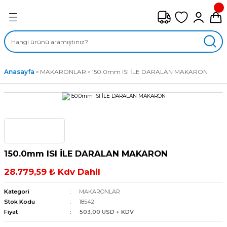
Geri Dön
FAN ÇEŞİTLERİ
M) AKSİYEL FANLAR
Anasayfa
MAKARONLAR
150.0mm ISI İLE DARALAN MAKARON
SİYEL FANLAR
MBER SIVAMALI FANLAR
KLİF FANLARI
150.0mm ISI İLE DARALAN MAKARON
MPAKT FANLAR
28.779,59 ₺ Kdv Dahil
EL FANLAR
Kategori
MAKARONLAR
Stok Kodu
18542
Fiyat
503,00 USD + KDV
DYAL FANLAR