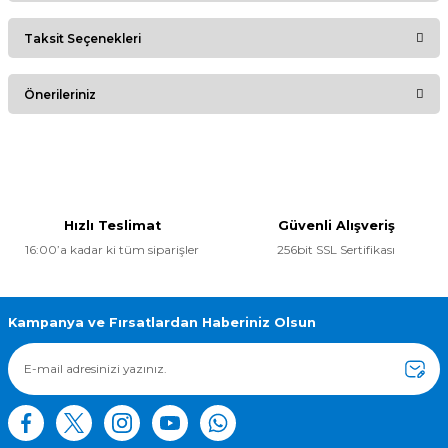
Taksit Seçenekleri
Bu ürüne ilk yorumu siz yapın!
Önerileriniz
Yorum Yaz
Bu ürünün fiyat bilgisi, resim, ürün açıklamalarında ve diğer
konularda yetersiz gördüğünüz noktaları öneri formunu
kullanarak tarafımıza iletebilirsiniz.
Görüş ve önerileriniz için teşekkür ederiz.
Hızlı Teslimat
Güvenli Alışveriş
16:00’a kadar ki tüm siparişler
256bit SSL Sertifikası
Ürün resmi kalitesiz, bozuk veya görüntülenemiyor.
Ürün açıklamasında eksik bilgiler bulunuyor.
Ürün bilgilerinde hatalar bulunuyor.
Kampanya ve Fırsatlardan Haberiniz Olsun
Ürün fiyatı diğer sitelerden daha pahalı.
Bu ürüne benzer farklı alternatifler olmalı.