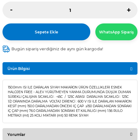
Sepete Ekle
WhatsApp Sipariş
Bugün sipariş verdiğiniz de aynı gün kargoda!
Ürün Bilgisi
150.0mm ISI İLE DARALAN SİYAH MAKARON ÜRÜN ÖZELLİKLERİ ESNEK
HALOJEN FREE - ALEV YÜRÜTMEYEN YANMA DURUMUNDA DÜŞÜK DUMAN
SÜREKLİ ÇALIŞMA SICAKLIĞI : -45C / 125C ARASI DARALMA SICAKLIĞI : 125C
1/2 ORANINDA DARALMA VOLTAJ DİRENCİ : 600 V ISI İLE DARALAN MAKARON
KESİT (mm) 150.0 DARALMADAN ÖNCEKİ İÇ ÇAP ≥150 DARALMADAN SONRAKİ
İÇ ÇAP (mm) 76.0 DARALMADAN SONRAKİ ET KALINLIĞI (mm) 1.56 RULO
METRAJI (mt) 25 KOLİ MİKTARI (mt) 50 RENK SİYAH
Yorumlar