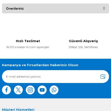
Bu ürüne ilk yorumu siz yapın!
Önerileriniz
Yorum Yaz
Bu ürünün fiyat bilgisi, resim, ürün açıklamalarında ve diğer
konularda yetersiz gördüğünüz noktaları öneri formunu
kullanarak tarafımıza iletebilirsiniz.
Görüş ve önerileriniz için teşekkür ederiz.
Hızlı Teslimat
Güvenli Alışveriş
16:00’a kadar ki tüm siparişler
256bit SSL Sertifikası
Ürün resmi kalitesiz, bozuk veya görüntülenemiyor.
Ürün açıklamasında eksik bilgiler bulunuyor.
Ürün bilgilerinde hatalar bulunuyor.
Kampanya ve Fırsatlardan Haberiniz Olsun
Ürün fiyatı diğer sitelerden daha pahalı.
Bu ürüne benzer farklı alternatifler olmalı.
Müşteri Hizmetleri
Gönder