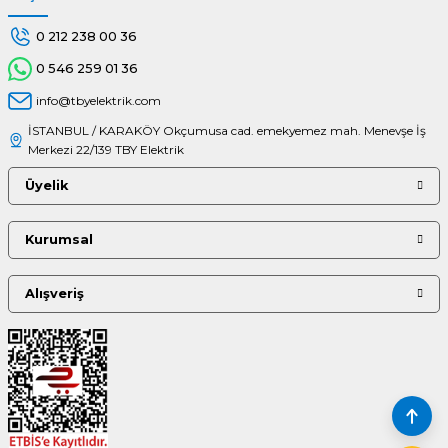
0 212 238 00 36
0 546 259 01 36
info@tbyelektrik.com
İSTANBUL / KARAKÖY Okçumusa cad. emekyemez mah. Menevşe İş
Merkezi 22/139 TBY Elektrik
Üyelik
Kurumsal
Alışveriş