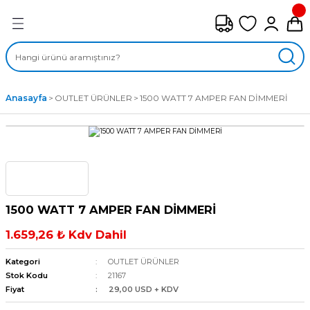
Geri Dön
FAN ÇEŞİTLERİ
M) AKSİYEL FANLAR
Anasayfa
OUTLET ÜRÜNLER
1500 WATT 7 AMPER FAN DİMMERİ
SİYEL FANLAR
MBER SIVAMALI FANLAR
KLİF FANLARI
1500 WATT 7 AMPER FAN DİMMERİ
MPAKT FANLAR
1.659,26 ₺ Kdv Dahil
EL FANLAR
Kategori
OUTLET ÜRÜNLER
Stok Kodu
21167
Fiyat
29,00 USD + KDV
DYAL FANLAR