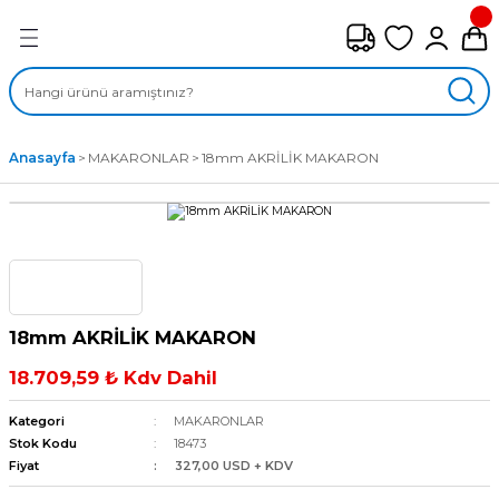
Geri Dön
FAN ÇEŞİTLERİ
M) AKSİYEL FANLAR
Anasayfa
MAKARONLAR
18mm AKRİLİK MAKARON
SİYEL FANLAR
MBER SIVAMALI FANLAR
KLİF FANLARI
18mm AKRİLİK MAKARON
MPAKT FANLAR
18.709,59 ₺ Kdv Dahil
EL FANLAR
Kategori
MAKARONLAR
Stok Kodu
18473
Fiyat
327,00 USD + KDV
DYAL FANLAR