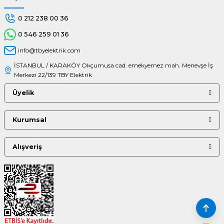
0 212 238 00 36
0 546 259 01 36
info@tbyelektrik.com
İSTANBUL / KARAKÖY Okçumusa cad. emekyemez mah. Menevşe İş
Merkezi 22/139 TBY Elektrik
Üyelik
Kurumsal
Alışveriş