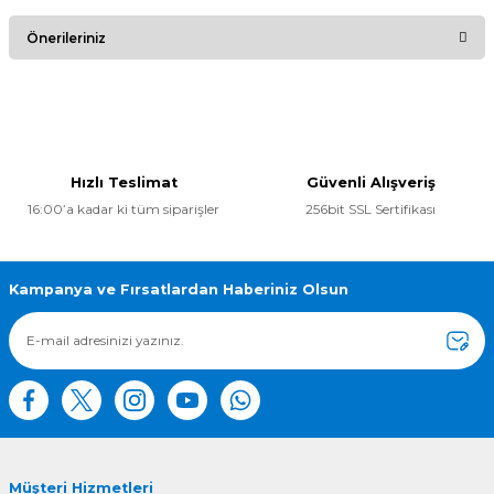
Bu ürüne ilk yorumu siz yapın!
Önerileriniz
Yorum Yaz
Bu ürünün fiyat bilgisi, resim, ürün açıklamalarında ve diğer
konularda yetersiz gördüğünüz noktaları öneri formunu
kullanarak tarafımıza iletebilirsiniz.
Görüş ve önerileriniz için teşekkür ederiz.
Hızlı Teslimat
Güvenli Alışveriş
16:00’a kadar ki tüm siparişler
256bit SSL Sertifikası
Ürün resmi kalitesiz, bozuk veya görüntülenemiyor.
Ürün açıklamasında eksik bilgiler bulunuyor.
Ürün bilgilerinde hatalar bulunuyor.
Kampanya ve Fırsatlardan Haberiniz Olsun
Ürün fiyatı diğer sitelerden daha pahalı.
Bu ürüne benzer farklı alternatifler olmalı.
Müşteri Hizmetleri
Gönder