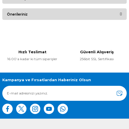
Bu ürüne ilk yorumu siz yapın!
Önerileriniz
Yorum Yaz
Bu ürünün fiyat bilgisi, resim, ürün açıklamalarında ve diğer
konularda yetersiz gördüğünüz noktaları öneri formunu
kullanarak tarafımıza iletebilirsiniz.
Görüş ve önerileriniz için teşekkür ederiz.
Hızlı Teslimat
Güvenli Alışveriş
16:00’a kadar ki tüm siparişler
256bit SSL Sertifikası
Ürün resmi kalitesiz, bozuk veya görüntülenemiyor.
Ürün açıklamasında eksik bilgiler bulunuyor.
Ürün bilgilerinde hatalar bulunuyor.
Kampanya ve Fırsatlardan Haberiniz Olsun
Ürün fiyatı diğer sitelerden daha pahalı.
Bu ürüne benzer farklı alternatifler olmalı.