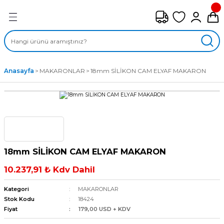
Geri Dön
FAN ÇEŞİTLERİ
M) AKSİYEL FANLAR
Anasayfa
MAKARONLAR
18mm SİLİKON CAM ELYAF MAKARON
SİYEL FANLAR
MBER SIVAMALI FANLAR
KLİF FANLARI
18mm SİLİKON CAM ELYAF MAKARON
MPAKT FANLAR
10.237,91 ₺ Kdv Dahil
EL FANLAR
Kategori
MAKARONLAR
Stok Kodu
18424
Fiyat
179,00 USD + KDV
DYAL FANLAR