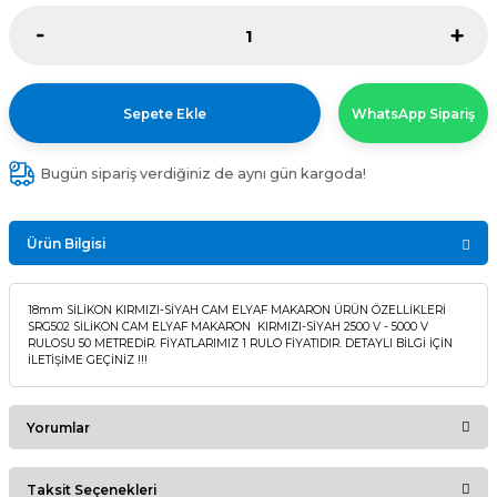
Sepete Ekle
WhatsApp Sipariş
Bugün sipariş verdiğiniz de aynı gün kargoda!
Ürün Bilgisi
18mm SİLİKON KIRMIZI-SİYAH CAM ELYAF MAKARON ÜRÜN ÖZELLİKLERİ
SRG502 SİLİKON CAM ELYAF MAKARON KIRMIZI-SİYAH 2500 V - 5000 V
RULOSU 50 METREDİR. FİYATLARIMIZ 1 RULO FİYATIDIR. DETAYLI BİLGİ İÇİN
İLETİŞİME GEÇİNİZ !!!
Yorumlar
Taksit Seçenekleri