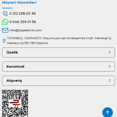
Müşteri Hizmetleri
Gönder
0 212 238 00 36
0 546 259 01 36
info@tbyelektrik.com
İSTANBUL / KARAKÖY Okçumusa cad. emekyemez mah. Menevşe İş
Merkezi 22/139 TBY Elektrik
Üyelik
Kurumsal
Alışveriş