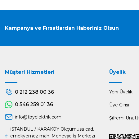
Kampanya ve Fırsatlardan Haberiniz Olsun
Müşteri Hizmetleri
Üyelik
0 212 238 00 36
Yeni Üyelik
0 546 259 01 36
Üye Girişi
info@tbyelektrik.com
Şifremi Unut
İSTANBUL / KARAKÖY Okçumusa cad.
emekyemez mah. Menevşe İş Merkezi