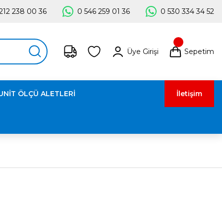
212 238 00 36
0 546 259 01 36
0 530 334 34 52
Üye Girişi
Sepetim
UNİT ÖLÇÜ ALETLERİ
İletişim