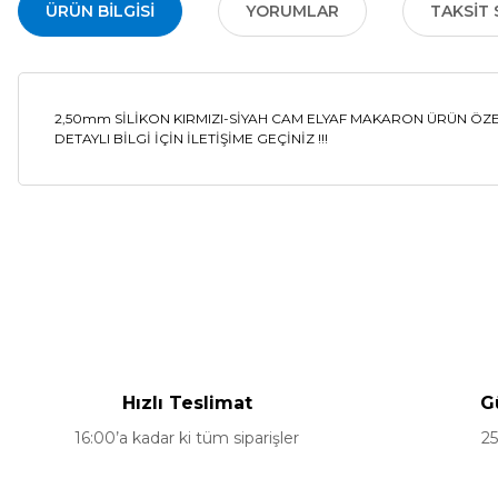
ÜRÜN BILGISI
YORUMLAR
TAKSIT 
2,50mm SİLİKON KIRMIZI-SİYAH CAM ELYAF MAKARON ÜRÜN ÖZELL
DETAYLI BİLGİ İÇİN İLETİŞİME GEÇİNİZ !!!
Bu ürünün fiyat bilgisi, resim, ürün açıklamalarında ve diğer ko
Görüş ve önerileriniz için teşekkür ederiz.
Ürün resmi kalitesiz, bozuk veya görüntülenemiyor.
Ürün açıklamasında eksik bilgiler bulunuyor.
Hızlı Teslimat
G
Ürün bilgilerinde hatalar bulunuyor.
16:00’a kadar ki tüm siparişler
25
Ürün fiyatı diğer sitelerden daha pahalı.
Bu ürüne benzer farklı alternatifler olmalı.