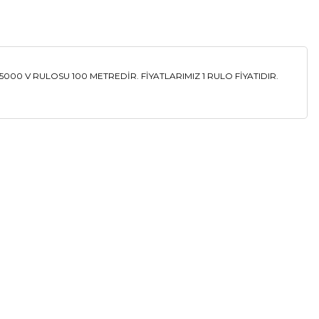
000 V RULOSU 100 METREDİR. FİYATLARIMIZ 1 RULO FİYATIDIR.
a iletebilirsiniz.