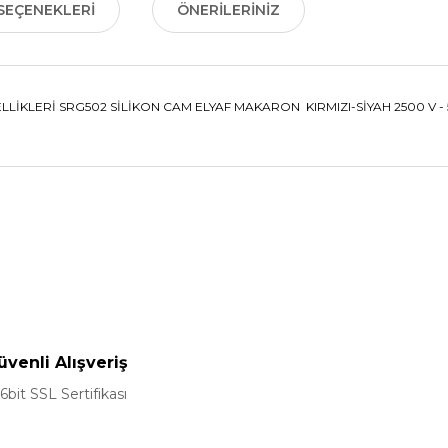
SEÇENEKLERI
ÖNERILERINIZ
İKLERİ SRG502 SİLİKON CAM ELYAF MAKARON KIRMIZI-SİYAH 2500 V - 5
nularda yetersiz gördüğünüz noktaları öneri formunu kullanarak tarafımız
Bu ürüne ilk yorumu siz yapın!
Yorum Yaz
üvenli Alışveriş
6bit SSL Sertifikası