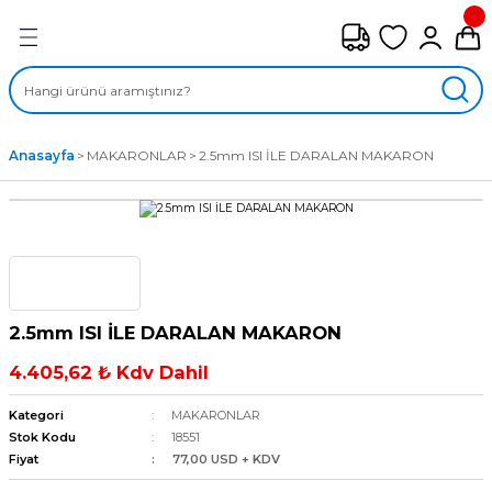
Geri Dön
FAN ÇEŞİTLERİ
M) AKSİYEL FANLAR
Anasayfa
MAKARONLAR
2.5mm ISI İLE DARALAN MAKARON
SİYEL FANLAR
MBER SIVAMALI FANLAR
KLİF FANLARI
2.5mm ISI İLE DARALAN MAKARON
MPAKT FANLAR
4.405,62 ₺ Kdv Dahil
EL FANLAR
Kategori
MAKARONLAR
Stok Kodu
18551
Fiyat
77,00 USD + KDV
DYAL FANLAR