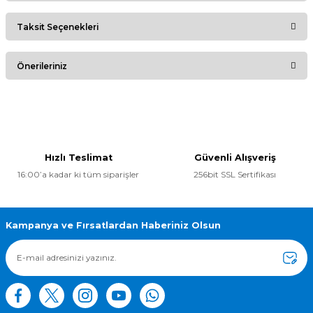
Taksit Seçenekleri
Bu ürüne ilk yorumu siz yapın!
Önerileriniz
Yorum Yaz
Bu ürünün fiyat bilgisi, resim, ürün açıklamalarında ve diğer
konularda yetersiz gördüğünüz noktaları öneri formunu
kullanarak tarafımıza iletebilirsiniz.
Görüş ve önerileriniz için teşekkür ederiz.
Hızlı Teslimat
Güvenli Alışveriş
16:00’a kadar ki tüm siparişler
256bit SSL Sertifikası
Ürün resmi kalitesiz, bozuk veya görüntülenemiyor.
Ürün açıklamasında eksik bilgiler bulunuyor.
Ürün bilgilerinde hatalar bulunuyor.
Kampanya ve Fırsatlardan Haberiniz Olsun
Ürün fiyatı diğer sitelerden daha pahalı.
Bu ürüne benzer farklı alternatifler olmalı.