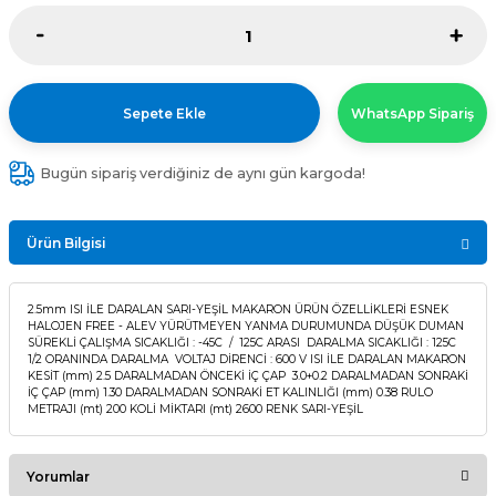
Sepete Ekle
WhatsApp Sipariş
Bugün sipariş verdiğiniz de aynı gün kargoda!
Ürün Bilgisi
2.5mm ISI İLE DARALAN SARI-YEŞİL MAKARON ÜRÜN ÖZELLİKLERİ ESNEK
HALOJEN FREE - ALEV YÜRÜTMEYEN YANMA DURUMUNDA DÜŞÜK DUMAN
SÜREKLİ ÇALIŞMA SICAKLIĞI : -45C / 125C ARASI DARALMA SICAKLIĞI : 125C
1/2 ORANINDA DARALMA VOLTAJ DİRENCİ : 600 V ISI İLE DARALAN MAKARON
KESİT (mm) 2.5 DARALMADAN ÖNCEKİ İÇ ÇAP 3.0+0.2 DARALMADAN SONRAKİ
İÇ ÇAP (mm) 1.30 DARALMADAN SONRAKİ ET KALINLIĞI (mm) 0.38 RULO
METRAJI (mt) 200 KOLİ MİKTARI (mt) 2600 RENK SARI-YEŞİL
Yorumlar