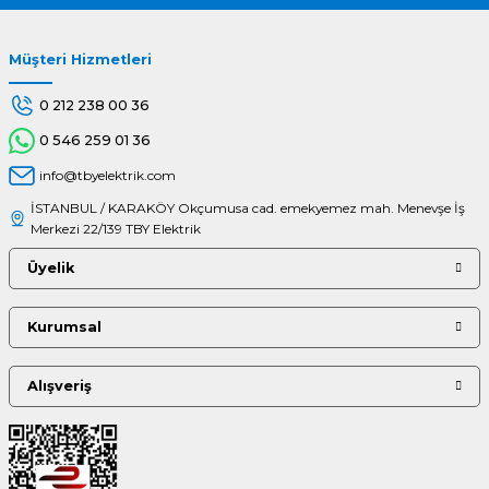
Müşteri Hizmetleri
Gönder
0 212 238 00 36
0 546 259 01 36
info@tbyelektrik.com
İSTANBUL / KARAKÖY Okçumusa cad. emekyemez mah. Menevşe İş
Merkezi 22/139 TBY Elektrik
Üyelik
Kurumsal
Alışveriş