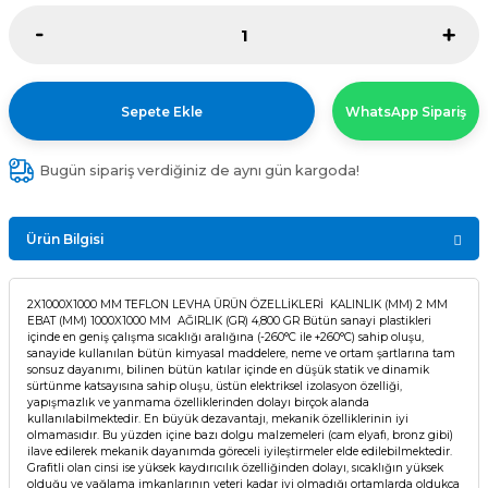
Sepete Ekle
WhatsApp Sipariş
Bugün sipariş verdiğiniz de aynı gün kargoda!
Ürün Bilgisi
2X1000X1000 MM TEFLON LEVHA ÜRÜN ÖZELLİKLERİ KALINLIK (MM) 2 MM
EBAT (MM) 1000X1000 MM AĞIRLIK (GR) 4,800 GR Bütün sanayi plastikleri
içinde en geniş çalışma sıcaklığı aralığına (-260°C ile +260°C) sahip oluşu,
sanayide kullanılan bütün kimyasal maddelere, neme ve ortam şartlarına tam
sonsuz dayanımı, bilinen bütün katılar içinde en düşük statik ve dinamik
sürtünme katsayısına sahip oluşu, üstün elektriksel izolasyon özelliği,
yapışmazlık ve yanmama özelliklerinden dolayı birçok alanda
kullanılabilmektedir. En büyük dezavantajı, mekanik özelliklerinin iyi
olmamasıdır. Bu yüzden içine bazı dolgu malzemeleri (cam elyafı, bronz gibi)
ilave edilerek mekanik dayanımda göreceli iyileştirmeler elde edilebilmektedir.
Grafitli olan cinsi ise yüksek kaydırıcılık özelliğinden dolayı, sıcaklığın yüksek
olduğu ve yağlama imkanlarının yeteri kadar iyi olmadığı ortamlarda oldukça