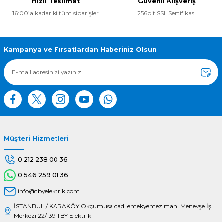
Hızlı Teslimat
Güvenli Alışveriş
16:00’a kadar ki tüm siparişler
256bit SSL Sertifikası
Ürün resmi kalitesiz, bozuk veya görüntülenemiyor.
Ürün açıklamasında eksik bilgiler bulunuyor.
Ürün bilgilerinde hatalar bulunuyor.
Kampanya ve Fırsatlardan Haberiniz Olsun
Ürün fiyatı diğer sitelerden daha pahalı.
Bu ürüne benzer farklı alternatifler olmalı.
Müşteri Hizmetleri
Gönder
0 212 238 00 36
0 546 259 01 36
info@tbyelektrik.com
İSTANBUL / KARAKÖY Okçumusa cad. emekyemez mah. Menevşe İş
Merkezi 22/139 TBY Elektrik