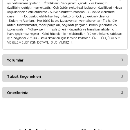
iyi performans gösterir. Özellikleri: • Yapışmazlık,sıcaklık ve basınç bu
özelliğini değiştirmemektedir. • Çok üstün elektriksel izolasyon özellikleri • Hava
koşullarından etkilenmeme • Su ve rutubet tutmama • Yüksek dielektriksel
dayanımı • Ddüşük dielektriksel kayıp faktörü • Çok yüksek ark direnci
Kulanım Alanları: • Her türlü kablo izolasyonları ve makaronlar • Trafo, röle,
anten, transformatör, radar parçaları, bağlantı parçaları, bobin, jeneratör vb.
izolasyonları • Yüksek gerilim izolatörleri • Kapasitör ve transformatörler için
hava geçirmez keçeler • Yakıt hücreleri için elektrodlar • Yüksek frekans kabloları
için bağlantı kutusu • Baskı devreleri için lamine levhalar ÖZEL ÖLÇÜ-KESİM
VE İŞLEMELER İÇİN DETAYLI BİLGİ ALINIZ !!!
Yorumlar
Taksit Seçenekleri
Bu ürüne ilk yorumu siz yapın!
Önerileriniz
Yorum Yaz
Bu ürünün fiyat bilgisi, resim, ürün açıklamalarında ve diğer
konularda yetersiz gördüğünüz noktaları öneri formunu
kullanarak tarafımıza iletebilirsiniz.
Görüş ve önerileriniz için teşekkür ederiz.