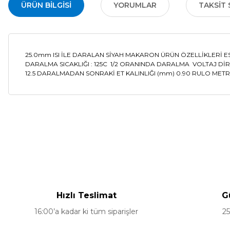
ÜRÜN BILGISI
YORUMLAR
TAKSIT 
25.0mm ISI İLE DARALAN SİYAH MAKARON ÜRÜN ÖZELLİKLERİ E
DARALMA SICAKLIĞI : 125C 1/2 ORANINDA DARALMA VOLTAJ Dİ
12.5 DARALMADAN SONRAKİ ET KALINLIĞI (mm) 0.90 RULO METRA
Bu ürünün fiyat bilgisi, resim, ürün açıklamalarında ve diğer ko
Görüş ve önerileriniz için teşekkür ederiz.
Ürün resmi kalitesiz, bozuk veya görüntülenemiyor.
Ürün açıklamasında eksik bilgiler bulunuyor.
Hızlı Teslimat
G
Ürün bilgilerinde hatalar bulunuyor.
16:00’a kadar ki tüm siparişler
25
Ürün fiyatı diğer sitelerden daha pahalı.
Bu ürüne benzer farklı alternatifler olmalı.