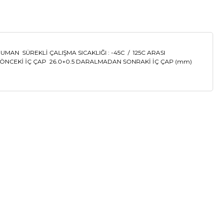
N SÜREKLİ ÇALIŞMA SICAKLIĞI : -45C / 125C ARASI
N ÖNCEKİ İÇ ÇAP 26.0+0.5 DARALMADAN SONRAKİ İÇ ÇAP (mm)
a iletebilirsiniz.