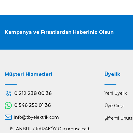
Kampanya ve Fırsatlardan Haberiniz Olsun
Müşteri Hizmetleri
Üyelik
0 212 238 00 36
Yeni Üyelik
0 546 259 01 36
Üye Girişi
info@tbyelektrik.com
Şifremi Unut
İSTANBUL / KARAKÖY Okçumusa cad.