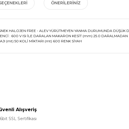
SEÇENEKLERI
ÖNERILERINIZ
SNEK HALOJEN FREE - ALEV YÜRÜTMEYEN YANMA DURUMUNDA DÜŞÜK DUMA
RENCİ : 600 V ISI İLE DARALAN MAKARON KESİT (mm) 25.0 DARALMADA
JI (mt) 50 KOLİ MİKTARI (mt) 600 RENK SİYAH
nularda yetersiz gördüğünüz noktaları öneri formunu kullanarak tarafımız
Bu ürüne ilk yorumu siz yapın!
Yorum Yaz
üvenli Alışveriş
6bit SSL Sertifikası