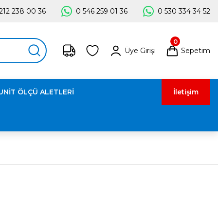
212 238 00 36
0 546 259 01 36
0 530 334 34 52
0
Üye Girişi
Sepetim
UNİT ÖLÇÜ ALETLERİ
İletişim