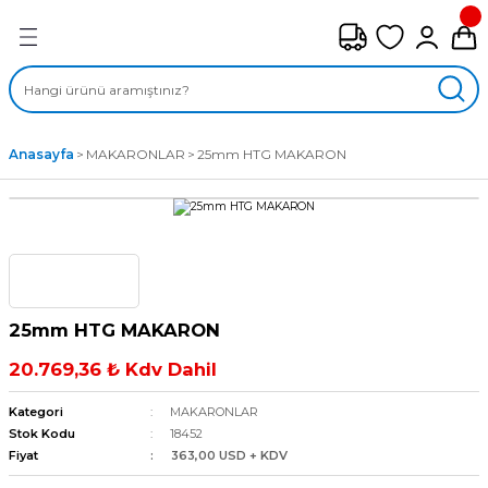
Geri Dön
FAN ÇEŞİTLERİ
M) AKSİYEL FANLAR
Anasayfa
MAKARONLAR
25mm HTG MAKARON
SİYEL FANLAR
MBER SIVAMALI FANLAR
KLİF FANLARI
25mm HTG MAKARON
MPAKT FANLAR
20.769,36 ₺ Kdv Dahil
EL FANLAR
Kategori
MAKARONLAR
Stok Kodu
18452
Fiyat
363,00 USD + KDV
DYAL FANLAR