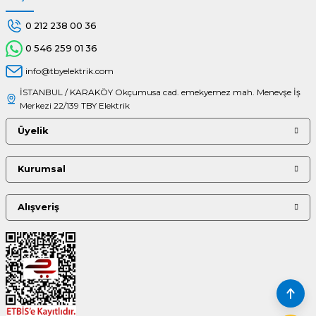
0 212 238 00 36
0 546 259 01 36
info@tbyelektrik.com
İSTANBUL / KARAKÖY Okçumusa cad. emekyemez mah. Menevşe İş
Merkezi 22/139 TBY Elektrik
Üyelik
Kurumsal
Alışveriş