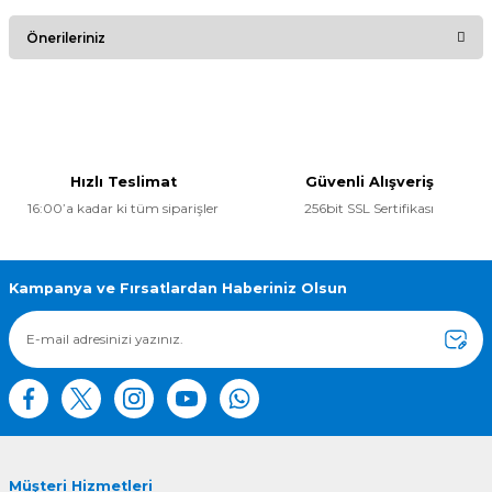
Bu ürüne ilk yorumu siz yapın!
Önerileriniz
Yorum Yaz
Bu ürünün fiyat bilgisi, resim, ürün açıklamalarında ve diğer
konularda yetersiz gördüğünüz noktaları öneri formunu
kullanarak tarafımıza iletebilirsiniz.
Görüş ve önerileriniz için teşekkür ederiz.
Hızlı Teslimat
Güvenli Alışveriş
16:00’a kadar ki tüm siparişler
256bit SSL Sertifikası
Ürün resmi kalitesiz, bozuk veya görüntülenemiyor.
Ürün açıklamasında eksik bilgiler bulunuyor.
Ürün bilgilerinde hatalar bulunuyor.
Kampanya ve Fırsatlardan Haberiniz Olsun
Ürün fiyatı diğer sitelerden daha pahalı.
Bu ürüne benzer farklı alternatifler olmalı.
Müşteri Hizmetleri
Gönder