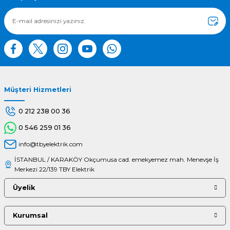
Ürün fiyatı diğer sitelerden daha pahalı.
Bu ürüne benzer farklı alternatifler olmalı.
Müşteri Hizmetleri
Gönder
0 212 238 00 36
0 546 259 01 36
info@tbyelektrik.com
İSTANBUL / KARAKÖY Okçumusa cad. emekyemez mah. Menevşe İş
Merkezi 22/139 TBY Elektrik
Üyelik
Kurumsal