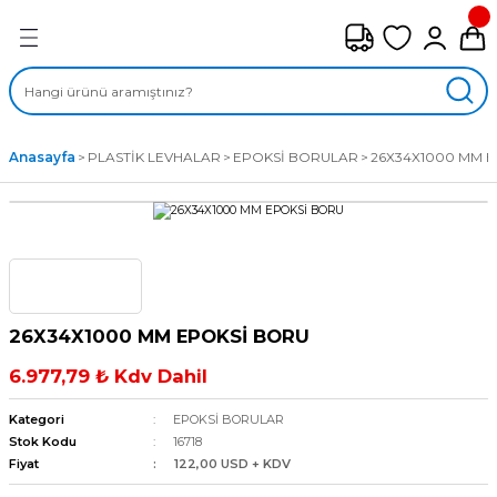
Geri Dön
FAN ÇEŞİTLERİ
M) AKSİYEL FANLAR
Anasayfa
PLASTİK LEVHALAR
EPOKSİ BORULAR
26X34X1000 MM 
SİYEL FANLAR
MBER SIVAMALI FANLAR
KLİF FANLARI
26X34X1000 MM EPOKSİ BORU
MPAKT FANLAR
6.977,79 ₺ Kdv Dahil
EL FANLAR
Kategori
EPOKSİ BORULAR
Stok Kodu
16718
Fiyat
122,00 USD + KDV
DYAL FANLAR