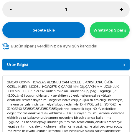
Sepete Ekle
WhatsApp Sipariş
Bugün sipariş verdiğiniz de aynı gün kargoda!
Ürün Bilgisi
26X34X1000MM HGW2375 REÇİNELİ CAM İZOLELİ EPOKSİ BORU ÜRÜN
ÖZELLİKLERİ MODEL HGW2375 İÇ ÇAP 26 MM DIŞ ÇAP 34 MM UZUNLUK
1000 MM Bu ürünler eski kullanımı olan ürünler olup, (özgül agırlıgı. 1,75
-2,00g/cm3 ) çogunlukla sertlik gerektiren yüksek mekanıksel ve yüksek
elektriksel steres’e dayanımlı degerler ihtiva edişi, düşük su emiciligi, nedeniyle,
makına parçalarında, çam elyaf oluşu nedeniyle DIN 7735, teil 2 İSO 1642 ile
3240/3240-3/C880/C881/C882/C883şarlarına benzerlik taşır 40 kV elektriksel
deger, zor mekanik ve talaş kaldırma + 110 C ısı dayanımı, mukemmel derecede
elektrik ve ısı izalasyonu dayanımı nedeniyle bir çok alanda kullanıma
uygundur. Fhenolic epoxy ürünleri,yalıtım malzemelerinin, elektrik emprenyeli
kagıt yalıtımında, elektrik olmıyan alkali cam bezi, reçine gibi baglayıcı epoxy
malzeme ile elyaflı ürünler ile fhenolik reçine,takviye olarak çarşaf lamine sert