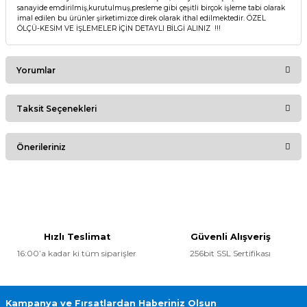
sanayide emdirilmiş,kurutulmuş,presleme gibi çeşitli birçok işleme tabi olarak
imal edilen bu ürünler şirketimizce direk olarak ithal edilmektedir. ÖZEL
ÖLÇÜ-KESİM VE İŞLEMELER İÇİN DETAYLI BİLGİ ALINIZ !!!
Yorumlar
Taksit Seçenekleri
Bu ürüne ilk yorumu siz yapın!
Önerileriniz
Yorum Yaz
Bu ürünün fiyat bilgisi, resim, ürün açıklamalarında ve diğer
konularda yetersiz gördüğünüz noktaları öneri formunu
kullanarak tarafımıza iletebilirsiniz.
Görüş ve önerileriniz için teşekkür ederiz.
Hızlı Teslimat
Güvenli Alışveriş
16:00’a kadar ki tüm siparişler
256bit SSL Sertifikası
Ürün resmi kalitesiz, bozuk veya görüntülenemiyor.
Ürün açıklamasında eksik bilgiler bulunuyor.
Ürün bilgilerinde hatalar bulunuyor.
Kampanya ve Fırsatlardan Haberiniz Olsun