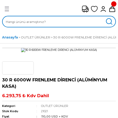
Geri Dön
FAN ÇEŞİTLERİ
M) AKSİYEL FANLAR
Anasayfa
OUTLET ÜRÜNLER
30 R 6000W FRENLEME DİRENCİ (ALÜM
SİYEL FANLAR
MBER SIVAMALI FANLAR
KLİF FANLARI
30 R 6000W FRENLEME DİRENCİ (ALÜMİNYUM
MPAKT FANLAR
KASA)
6.293,75 ₺ Kdv Dahil
EL FANLAR
Kategori
OUTLET ÜRÜNLER
DYAL FANLAR
Stok Kodu
21021
Fiyat
110,00 USD + KDV