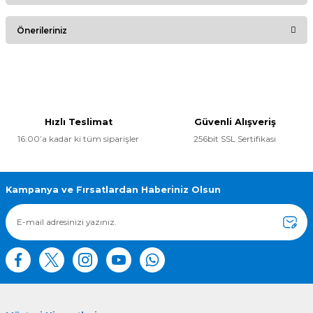
Bu ürüne ilk yorumu siz yapın!
Önerileriniz
Yorum Yaz
Bu ürünün fiyat bilgisi, resim, ürün açıklamalarında ve diğer
konularda yetersiz gördüğünüz noktaları öneri formunu
kullanarak tarafımıza iletebilirsiniz.
Görüş ve önerileriniz için teşekkür ederiz.
Hızlı Teslimat
Güvenli Alışveriş
16:00’a kadar ki tüm siparişler
256bit SSL Sertifikası
Ürün resmi kalitesiz, bozuk veya görüntülenemiyor.
Ürün açıklamasında eksik bilgiler bulunuyor.
Ürün bilgilerinde hatalar bulunuyor.
Kampanya ve Fırsatlardan Haberiniz Olsun
Ürün fiyatı diğer sitelerden daha pahalı.
Bu ürüne benzer farklı alternatifler olmalı.