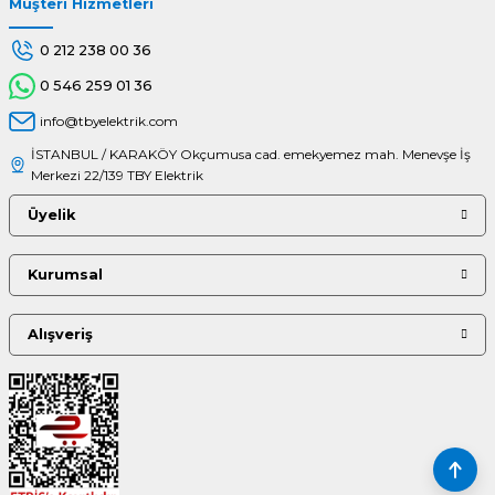
Müşteri Hizmetleri
Gönder
0 212 238 00 36
0 546 259 01 36
info@tbyelektrik.com
İSTANBUL / KARAKÖY Okçumusa cad. emekyemez mah. Menevşe İş
Merkezi 22/139 TBY Elektrik
Üyelik
Kurumsal
Alışveriş