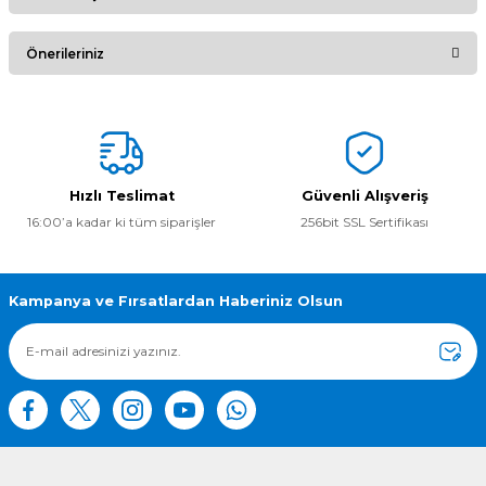
Bu ürüne ilk yorumu siz yapın!
Önerileriniz
Yorum Yaz
Bu ürünün fiyat bilgisi, resim, ürün açıklamalarında ve diğer
konularda yetersiz gördüğünüz noktaları öneri formunu
kullanarak tarafımıza iletebilirsiniz.
Görüş ve önerileriniz için teşekkür ederiz.
Hızlı Teslimat
Güvenli Alışveriş
16:00’a kadar ki tüm siparişler
256bit SSL Sertifikası
Ürün resmi kalitesiz, bozuk veya görüntülenemiyor.
Ürün açıklamasında eksik bilgiler bulunuyor.
Ürün bilgilerinde hatalar bulunuyor.
Kampanya ve Fırsatlardan Haberiniz Olsun
Ürün fiyatı diğer sitelerden daha pahalı.
Bu ürüne benzer farklı alternatifler olmalı.