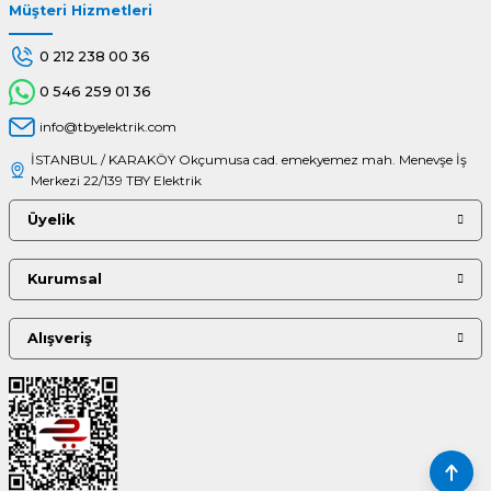
Müşteri Hizmetleri
Gönder
0 212 238 00 36
0 546 259 01 36
info@tbyelektrik.com
İSTANBUL / KARAKÖY Okçumusa cad. emekyemez mah. Menevşe İş
Merkezi 22/139 TBY Elektrik
Üyelik
Kurumsal
Alışveriş