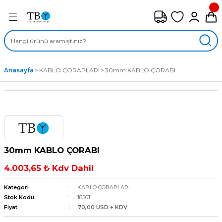
Geri Dön
FAN ÇEŞİTLERİ
M) AKSİYEL FANLAR
Anasayfa
KABLO ÇORAPLARI
30mm KABLO ÇORABI
SİYEL FANLAR
MBER SIVAMALI FANLAR
KLİF FANLARI
30mm KABLO ÇORABI
MPAKT FANLAR
4.003,65 ₺ Kdv Dahil
EL FANLAR
Kategori
KABLO ÇORAPLARI
Stok Kodu
18501
Fiyat
70,00 USD + KDV
DYAL FANLAR