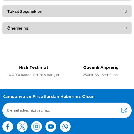
Taksit Seçenekleri
Bu ürüne ilk yorumu siz yapın!
Önerileriniz
Yorum Yaz
Bu ürünün fiyat bilgisi, resim, ürün açıklamalarında ve diğer
konularda yetersiz gördüğünüz noktaları öneri formunu
kullanarak tarafımıza iletebilirsiniz.
Görüş ve önerileriniz için teşekkür ederiz.
Hızlı Teslimat
Güvenli Alışveriş
16:00’a kadar ki tüm siparişler
256bit SSL Sertifikası
Ürün resmi kalitesiz, bozuk veya görüntülenemiyor.
Ürün açıklamasında eksik bilgiler bulunuyor.
Ürün bilgilerinde hatalar bulunuyor.
Kampanya ve Fırsatlardan Haberiniz Olsun
Ürün fiyatı diğer sitelerden daha pahalı.
Bu ürüne benzer farklı alternatifler olmalı.