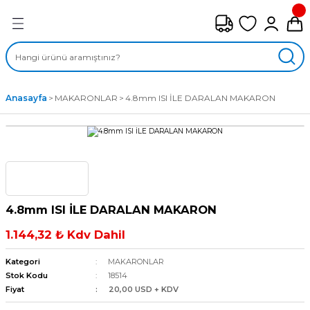
Geri Dön
FAN ÇEŞİTLERİ
M) AKSİYEL FANLAR
Anasayfa
MAKARONLAR
4.8mm ISI İLE DARALAN MAKARON
SİYEL FANLAR
MBER SIVAMALI FANLAR
KLİF FANLARI
4.8mm ISI İLE DARALAN MAKARON
MPAKT FANLAR
1.144,32 ₺ Kdv Dahil
EL FANLAR
Kategori
MAKARONLAR
Stok Kodu
18514
Fiyat
20,00 USD + KDV
DYAL FANLAR