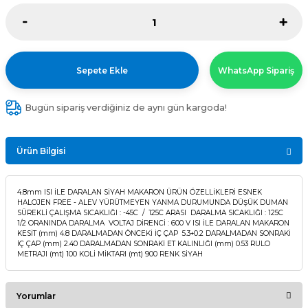
Sepete Ekle
WhatsApp Sipariş
Bugün sipariş verdiğiniz de aynı gün kargoda!
Ürün Bilgisi
4.8mm ISI İLE DARALAN SİYAH MAKARON ÜRÜN ÖZELLİKLERİ ESNEK
HALOJEN FREE - ALEV YÜRÜTMEYEN YANMA DURUMUNDA DÜŞÜK DUMAN
SÜREKLİ ÇALIŞMA SICAKLIĞI : -45C / 125C ARASI DARALMA SICAKLIĞI : 125C
1/2 ORANINDA DARALMA VOLTAJ DİRENCİ : 600 V ISI İLE DARALAN MAKARON
KESİT (mm) 4.8 DARALMADAN ÖNCEKİ İÇ ÇAP 5.3+0.2 DARALMADAN SONRAKİ
İÇ ÇAP (mm) 2.40 DARALMADAN SONRAKİ ET KALINLIĞI (mm) 0.53 RULO
METRAJI (mt) 100 KOLİ MİKTARI (mt) 900 RENK SİYAH
Yorumlar