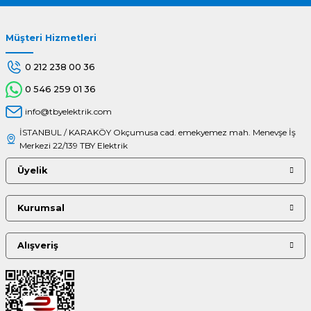
Müşteri Hizmetleri
Gönder
0 212 238 00 36
0 546 259 01 36
info@tbyelektrik.com
İSTANBUL / KARAKÖY Okçumusa cad. emekyemez mah. Menevşe İş
Merkezi 22/139 TBY Elektrik
Üyelik
Kurumsal
Alışveriş