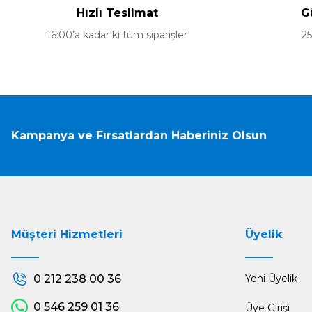
Hızlı Teslimat
G
Ürün bilgilerinde hatalar bulunuyor.
16:00’a kadar ki tüm siparişler
25
Ürün fiyatı diğer sitelerden daha pahalı.
Bu ürüne benzer farklı alternatifler olmalı.
Kampanya ve Fırsatlardan Haberiniz Olsun
Müşteri Hizmetleri
Üyelik
0 212 238 00 36
Yeni Üyelik
0 546 259 01 36
Üye Girişi