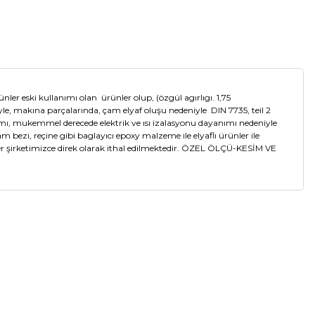
 kullanımı olan ürünler olup, (özgül agırlıgı. 1,75
iyle, makına parçalarında, çam elyaf oluşu nedeniyle DIN 7735, teil 2
mı, mukemmel derecede elektrik ve ısı izalasyonu dayanımı nedeniyle
 bezi, reçine gibi baglayıcı epoxy malzeme ile elyaflı ürünler ile
nler şirketimizce direk olarak ithal edilmektedir. ÖZEL ÖLÇÜ-KESİM VE
a iletebilirsiniz.