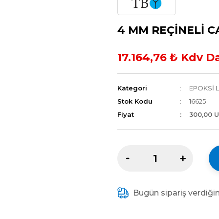
4 MM REÇİNELİ C
17.164,76 ₺ Kdv D
Kategori
EPOKSİ 
Stok Kodu
16625
Fiyat
300,00 
Bugün sipariş verdiği