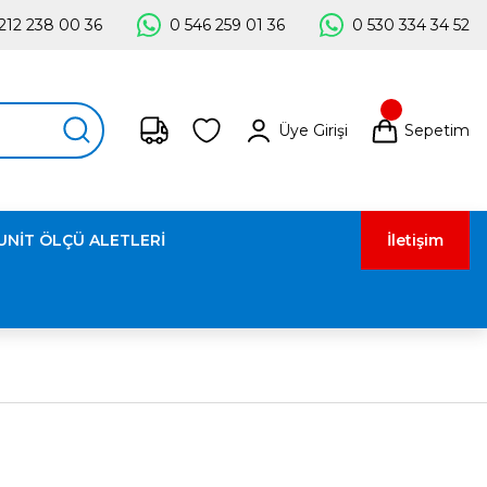
212 238 00 36
0 546 259 01 36
0 530 334 34 52
Üye Girişi
Sepetim
UNİT ÖLÇÜ ALETLERİ
İletişim