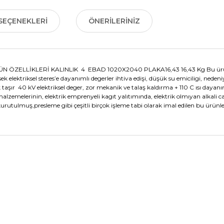
SEÇENEKLERI
ÖNERILERINIZ
LLİKLERİ KALINLIK 4 EBAD 1020X2040 PLAKA16,43 16,43 Kg Bu ürünler eski
 elektriksel steres’e dayanımlı degerler ihtiva edişi, düşük su emiciligi, neden
ır 40 kV elektriksel deger, zor mekanik ve talaş kaldırma + 110 C ısı dayanı
zemelerinin, elektrik emprenyeli kagıt yalıtımında, elektrik olmıyan alkali cam
,kurutulmuş,presleme gibi çeşitli birçok işleme tabi olarak imal edilen bu ürü
nularda yetersiz gördüğünüz noktaları öneri formunu kullanarak tarafımız
Bu ürüne ilk yorumu siz yapın!
Yorum Yaz