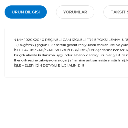
ÜRÜN BILGISI
YORUMLAR
TAKSIT 
4 MM 1020X2040 REÇİNELİ CAM İZOLELİ FR4 EPOKSİ LEVHA ÜRÜN ÖZE
-2,00g/cm3 ) çogunlukla sertlik gerektiren yüksek mekanıksel ve yüksek
İSO 1642 ile 3240/3240-3/C880/C881/C882/C883şarlarına benzerlik taş
bir çok alanda kullanıma uygundur. Fhenolic epoxy ürünleri,yalıtım mal
fhenolik reçine,takviye olarak çarşaf lamine sert sanayide emdirilmiş
İŞLEMELER İÇİN DETAYLI BİLGİ ALINIZ !!!
Bu ürünün fiyat bilgisi, resim, ürün açıklamalarında ve diğer ko
Görüş ve önerileriniz için teşekkür ederiz.
Ürün resmi kalitesiz, bozuk veya görüntülenemiyor.
Ürün açıklamasında eksik bilgiler bulunuyor.