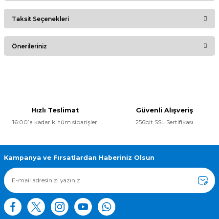
Taksit Seçenekleri
Bu ürüne ilk yorumu siz yapın!
Önerileriniz
Yorum Yaz
Bu ürünün fiyat bilgisi, resim, ürün açıklamalarında ve diğer
konularda yetersiz gördüğünüz noktaları öneri formunu
kullanarak tarafımıza iletebilirsiniz.
Görüş ve önerileriniz için teşekkür ederiz.
Hızlı Teslimat
Güvenli Alışveriş
16:00’a kadar ki tüm siparişler
256bit SSL Sertifikası
Ürün resmi kalitesiz, bozuk veya görüntülenemiyor.
Ürün açıklamasında eksik bilgiler bulunuyor.
Ürün bilgilerinde hatalar bulunuyor.
Kampanya ve Fırsatlardan Haberiniz Olsun
Ürün fiyatı diğer sitelerden daha pahalı.
Bu ürüne benzer farklı alternatifler olmalı.