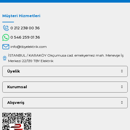
Müşteri Hizmetleri
Gönder
0 212 238 00 36
0 546 259 01 36
info@tbyelektrik.com
İSTANBUL / KARAKÖY Okçumusa cad. emekyemez mah. Menevşe İş
Merkezi 22/139 TBY Elektrik
Üyelik
Kurumsal
Alışveriş