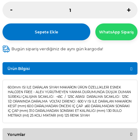
Sepete Ekle
WhatsApp Sipariş
Bugün sipariş verdiğiniz de aynı gün kargoda!
Ürün Bilgisi
60.0mm ISI İLE DARALAN SİYAH MAKARON ÜRÜN ÖZELLİKLERİ ESNEK
HALOJEN FREE - ALEV YÜRÜTMEYEN YANMA DURUMUNDA DÜŞÜK DUMAN
SÜREKLİ ÇALIŞMA SICAKLIĞI : -45C / 125C ARASI DARALMA SICAKLIĞI : 125C
1/2 ORANINDA DARALMA VOLTAJ DİRENCİ : 600 V ISI İLE DARALAN MAKARON
KESİT (mm) 60.0 DARALMADAN ÖNCEKİ İÇ ÇAP ≥60 DARALMADAN SONRAKİ
İÇ ÇAP (mm) 31.0 DARALMADAN SONRAKİ ET KALINLIĞI (mm) 1.30 RULO
METRAJI (mt) 25 KOLİ MİKTARI (mt) 125 RENK SİYAH
Yorumlar