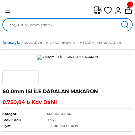
Geri Dön
FAN ÇEŞİTLERİ
M) AKSİYEL FANLAR
Anasayfa
MAKARONLAR
60.0mm ISI İLE DARALAN MAKARON
SİYEL FANLAR
MBER SIVAMALI FANLAR
KLİF FANLARI
60.0mm ISI İLE DARALAN MAKARON
MPAKT FANLAR
8.750,84 ₺ Kdv Dahil
EL FANLAR
Kategori
MAKARONLAR
Stok Kodu
18536
Fiyat
153,00 USD + KDV
DYAL FANLAR