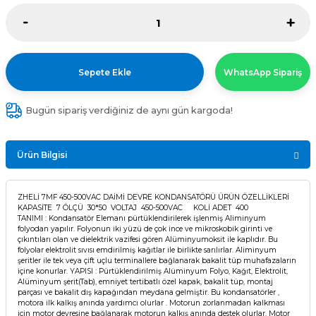
Sepete Ekle
WhatsApp Sipariş
Bugün sipariş verdiğiniz de aynı gün kargoda!
Ürün Bilgisi
ZHELİ 7MF 450-500VAC DAİMİ DEVRE KONDANSATÖRÜ ÜRÜN ÖZELLİKLERİ
KAPASİTE 7 ÖLÇÜ 30*50 VOLTAJ 450-500VAC KOLİ ADET 400
TANIMI : Kondansatör Elemanı pürtüklendirilerek işlenmiş Aliminyum
folyodan yapılır. Folyonun iki yüzü de çok ince ve mikroskobik girinti ve
çıkıntıları olan ve dielektrik vazifesi gören Alüminyumoksit ile kaplıdır. Bu
folyolar elektrolit sıvısı emdirilmiş kağıtlar ile birlikte sarılırlar. Aliminyum
şeritler ile tek veya çift uçlu terminallere bağlanarak bakalit tüp muhafazaların
içine konurlar. YAPISI : Pürtüklendirilmiş Alüminyum Folyo, Kağıt, Elektrolit,
Alüminyum şerit(Tab), emniyet tertibatlı özel kapak, bakalit tüp, montaj
parçası ve bakalit dış kapağından meydana gelmiştir. Bu kondansatörler ,
motora ilk kalkış anında yardımcı olurlar . Motorun zorlanmadan kalkması
için motor devresine bağlanarak motorun kalkış anında destek olurlar. Motor