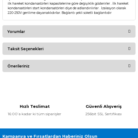
ilk hareket kondansatörleri kapasitelerine göre değişiklik gösterirler . İlk hareket
kondansatörleri start kondansatörleri diye de adlandırılırlar . İzalasyon olarak
220-250V gerilime dayanaklıdırlar. Bağlantı şekli soketli bağlantıdır
Yorumlar
Taksit Seçenekleri
Bu ürüne ilk yorumu siz yapın!
Önerileriniz
Yorum Yaz
Bu ürünün fiyat bilgisi, resim, ürün açıklamalarında ve diğer
konularda yetersiz gördüğünüz noktaları öneri formunu
kullanarak tarafımıza iletebilirsiniz.
Görüş ve önerileriniz için teşekkür ederiz.
Hızlı Teslimat
Güvenli Alışveriş
16:00’a kadar ki tüm siparişler
256bit SSL Sertifikası
Ürün resmi kalitesiz, bozuk veya görüntülenemiyor.
Ürün açıklamasında eksik bilgiler bulunuyor.
Ürün bilgilerinde hatalar bulunuyor.
Kampanya ve Fırsatlardan Haberiniz Olsun