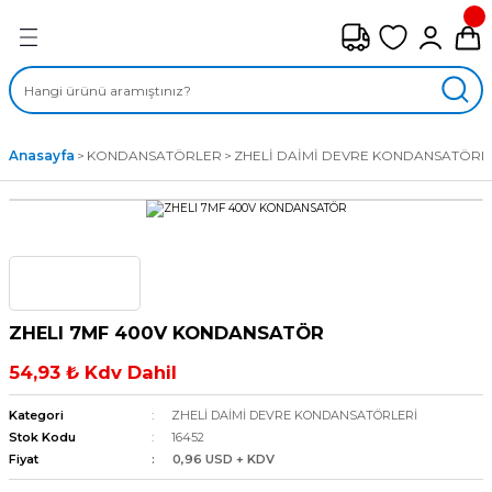
Geri Dön
FAN ÇEŞİTLERİ
M) AKSİYEL FANLAR
Anasayfa
KONDANSATÖRLER
ZHELİ DAİMİ DEVRE KONDANSATÖRL
SİYEL FANLAR
MBER SIVAMALI FANLAR
KLİF FANLARI
ZHELI 7MF 400V KONDANSATÖR
MPAKT FANLAR
54,93 ₺ Kdv Dahil
EL FANLAR
Kategori
ZHELİ DAİMİ DEVRE KONDANSATÖRLERİ
Stok Kodu
16452
Fiyat
0,96 USD + KDV
DYAL FANLAR