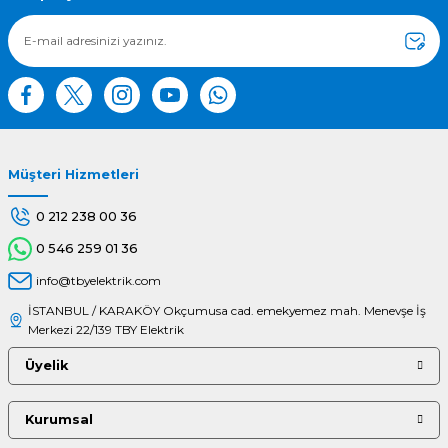
Ürün fiyatı diğer sitelerden daha pahalı.
Bu ürüne benzer farklı alternatifler olmalı.
Müşteri Hizmetleri
Gönder
0 212 238 00 36
0 546 259 01 36
info@tbyelektrik.com
İSTANBUL / KARAKÖY Okçumusa cad. emekyemez mah. Menevşe İş
Merkezi 22/139 TBY Elektrik
Üyelik
Kurumsal