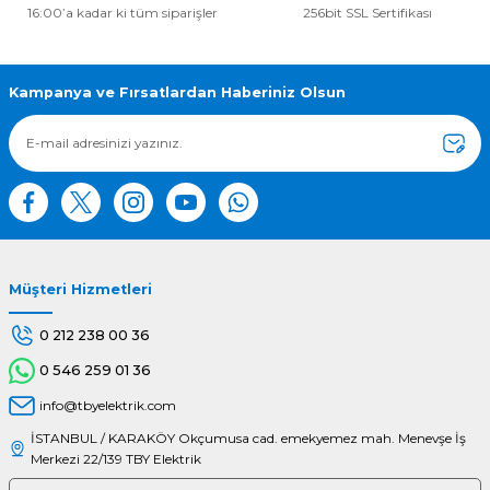
16:00’a kadar ki tüm siparişler
256bit SSL Sertifikası
Ürün resmi kalitesiz, bozuk veya görüntülenemiyor.
Ürün açıklamasında eksik bilgiler bulunuyor.
Ürün bilgilerinde hatalar bulunuyor.
Kampanya ve Fırsatlardan Haberiniz Olsun
Ürün fiyatı diğer sitelerden daha pahalı.
Bu ürüne benzer farklı alternatifler olmalı.
Müşteri Hizmetleri
Gönder
0 212 238 00 36
0 546 259 01 36
info@tbyelektrik.com
İSTANBUL / KARAKÖY Okçumusa cad. emekyemez mah. Menevşe İş
Merkezi 22/139 TBY Elektrik