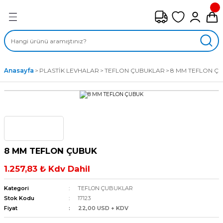
Geri Dön
FAN ÇEŞİTLERİ
M) AKSİYEL FANLAR
Anasayfa
PLASTİK LEVHALAR
TEFLON ÇUBUKLAR
8 MM TEFLON Ç
SİYEL FANLAR
MBER SIVAMALI FANLAR
KLİF FANLARI
8 MM TEFLON ÇUBUK
MPAKT FANLAR
1.257,83 ₺ Kdv Dahil
EL FANLAR
Kategori
TEFLON ÇUBUKLAR
Stok Kodu
17123
Fiyat
22,00 USD + KDV
DYAL FANLAR