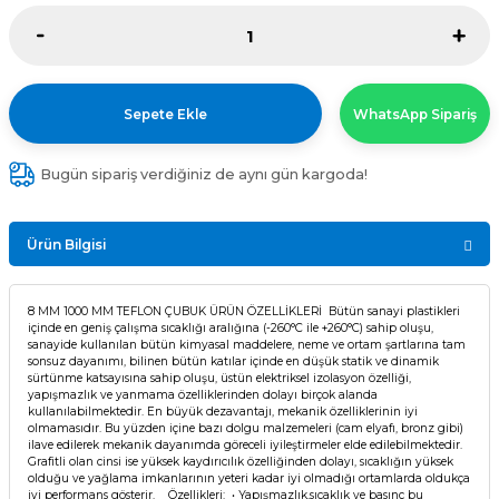
Sepete Ekle
WhatsApp Sipariş
Bugün sipariş verdiğiniz de aynı gün kargoda!
Ürün Bilgisi
8 MM 1000 MM TEFLON ÇUBUK ÜRÜN ÖZELLİKLERİ Bütün sanayi plastikleri
içinde en geniş çalışma sıcaklığı aralığına (-260°C ile +260°C) sahip oluşu,
sanayide kullanılan bütün kimyasal maddelere, neme ve ortam şartlarına tam
sonsuz dayanımı, bilinen bütün katılar içinde en düşük statik ve dinamik
sürtünme katsayısına sahip oluşu, üstün elektriksel izolasyon özelliği,
yapışmazlık ve yanmama özelliklerinden dolayı birçok alanda
kullanılabilmektedir. En büyük dezavantajı, mekanik özelliklerinin iyi
olmamasıdır. Bu yüzden içine bazı dolgu malzemeleri (cam elyafı, bronz gibi)
ilave edilerek mekanik dayanımda göreceli iyileştirmeler elde edilebilmektedir.
Grafitli olan cinsi ise yüksek kaydırıcılık özelliğinden dolayı, sıcaklığın yüksek
olduğu ve yağlama imkanlarının yeteri kadar iyi olmadığı ortamlarda oldukça
iyi performans gösterir. Özellikleri: • Yapışmazlık,sıcaklık ve basınç bu