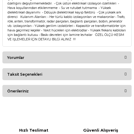
özelliğini değiştirmemektedir. • Çok üstün elektriksel izolasyon özellikleri •
Hava koşullarından etkilenmeme • Su ve rutubet tutmama • Yüksek
dielektriksel dayanımı • Ddüşük dielektriksel kayıp faktörü • Çok yüksek ark
direnci Kulanım Alanları: • Her türlü kablo izolasyonları ve makaronlar • Trafo,
röle, anten, transformatör, radar parçaları, bağlantı parçaları, bobin, jeneratör
vb. izolasyonları • Yüksek gerilim izolatörleri • Kapasitör ve transformatörler için
hava geçirmez keçeler • Yakıt hücreleri için elektrodlar • Yüksek frekans kabloları
için bağlantı kutusu • Baskı devreleri için lamine levhalar ÖZEL ÖLÇÜ-KESİM
VE İŞLEMELER İÇİN DETAYLI BİLGİ ALINIZ !!!
Yorumlar
Taksit Seçenekleri
Bu ürüne ilk yorumu siz yapın!
Önerileriniz
Yorum Yaz
Bu ürünün fiyat bilgisi, resim, ürün açıklamalarında ve diğer
konularda yetersiz gördüğünüz noktaları öneri formunu
kullanarak tarafımıza iletebilirsiniz.
Görüş ve önerileriniz için teşekkür ederiz.
Hızlı Teslimat
Güvenli Alışveriş