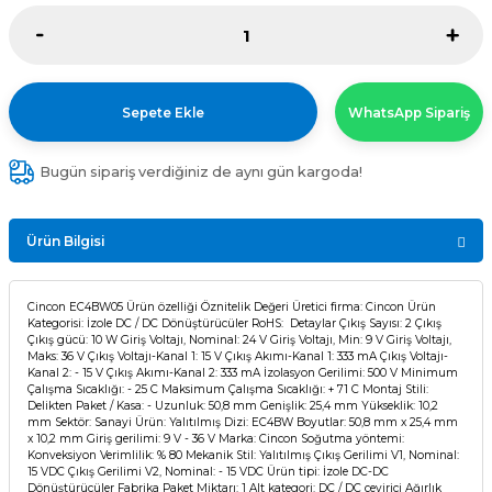
Sepete Ekle
WhatsApp Sipariş
Bugün sipariş verdiğiniz de aynı gün kargoda!
Ürün Bilgisi
Cincon EC4BW05 Ürün özelliği Öznitelik Değeri Üretici firma: Cincon Ürün
Kategorisi: İzole DC / DC Dönüştürücüler RoHS: Detaylar Çıkış Sayısı: 2 Çıkış
Çıkış gücü: 10 W Giriş Voltajı, Nominal: 24 V Giriş Voltajı, Min: 9 V Giriş Voltajı,
Maks: 36 V Çıkış Voltajı-Kanal 1: 15 V Çıkış Akımı-Kanal 1: 333 mA Çıkış Voltajı-
Kanal 2: - 15 V Çıkış Akımı-Kanal 2: 333 mA İzolasyon Gerilimi: 500 V Minimum
Çalışma Sıcaklığı: - 25 C Maksimum Çalışma Sıcaklığı: + 71 C Montaj Stili:
Delikten Paket / Kasa: - Uzunluk: 50,8 mm Genişlik: 25,4 mm Yükseklik: 10,2
mm Sektör: Sanayi Ürün: Yalıtılmış Dizi: EC4BW Boyutlar: 50,8 mm x 25,4 mm
x 10,2 mm Giriş gerilimi: 9 V - 36 V Marka: Cincon Soğutma yöntemi:
Konveksiyon Verimlilik: % 80 Mekanik Stil: Yalıtılmış Çıkış Gerilimi V1, Nominal:
15 VDC Çıkış Gerilimi V2, Nominal: - 15 VDC Ürün tipi: İzole DC-DC
Dönüştürücüler Fabrika Paket Miktarı: 1 Alt kategori: DC / DC çevirici Ağırlık