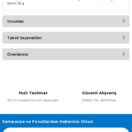
birimi: 32 g
Yorumlar
Taksit Seçenekleri
Bu ürüne ilk yorumu siz yapın!
Önerileriniz
Yorum Yaz
Bu ürünün fiyat bilgisi, resim, ürün açıklamalarında ve diğer
konularda yetersiz gördüğünüz noktaları öneri formunu
kullanarak tarafımıza iletebilirsiniz.
Görüş ve önerileriniz için teşekkür ederiz.
Hızlı Teslimat
Güvenli Alışveriş
16:00’a kadar ki tüm siparişler
256bit SSL Sertifikası
Ürün resmi kalitesiz, bozuk veya görüntülenemiyor.
Ürün açıklamasında eksik bilgiler bulunuyor.
Ürün bilgilerinde hatalar bulunuyor.
Kampanya ve Fırsatlardan Haberiniz Olsun
Ürün fiyatı diğer sitelerden daha pahalı.