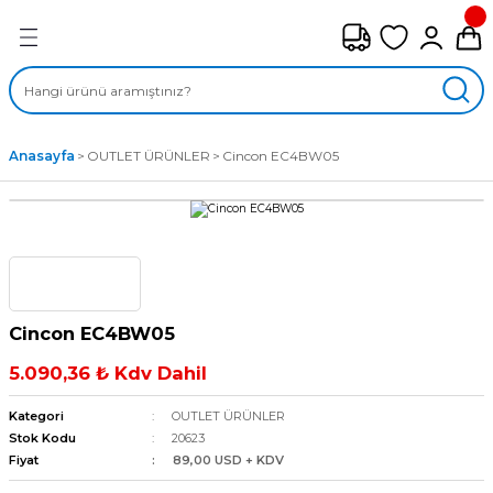
Geri Dön
FAN ÇEŞİTLERİ
M) AKSİYEL FANLAR
Anasayfa
OUTLET ÜRÜNLER
Cincon EC4BW05
SİYEL FANLAR
MBER SIVAMALI FANLAR
KLİF FANLARI
Cincon EC4BW05
MPAKT FANLAR
5.090,36 ₺ Kdv Dahil
EL FANLAR
Kategori
OUTLET ÜRÜNLER
Stok Kodu
20623
Fiyat
89,00 USD + KDV
DYAL FANLAR