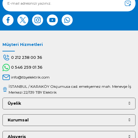
Bu ürüne benzer farklı alternatifler olmalı.
Müşteri Hizmetleri
Gönder
0 212 238 00 36
0 546 259 01 36
info@tbyelektrik.com
İSTANBUL / KARAKÖY Okçumusa cad. emekyemez mah. Menevşe İş
Merkezi 22/139 TBY Elektrik
Üyelik
Kurumsal
Alışveriş