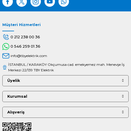
Müşteri Hizmetleri
Gönder
0 212 238 00 36
0 546 259 01 36
info@tbyelektrik.com
İSTANBUL / KARAKÖY Okçumusa cad. emekyemez mah. Menevşe İş
Merkezi 22/139 TBY Elektrik
Üyelik
Kurumsal
Alışveriş