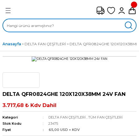
Geri Dön
FAN ÇEŞİTLERİ
M) AKSİYEL FANLAR
Anasayfa
DELTA FAN ÇEŞİTLERİ
DELTA QFR0824GHE 120X120X38MM
SİYEL FANLAR
MBER SIVAMALI FANLAR
KLİF FANLARI
DELTA QFR0824GHE 120X120X38MM 24V FAN
MPAKT FANLAR
3.717,68 ₺ Kdv Dahil
EL FANLAR
Kategori
DELTA FAN ÇEŞİTLERİ
,
TÜM FAN ÇEŞİTLERİ
Stok Kodu
23475
Fiyat
65,00 USD + KDV
DYAL FANLAR