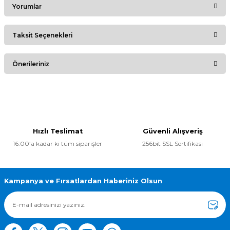
Yorumlar
Taksit Seçenekleri
Bu ürüne ilk yorumu siz yapın!
Önerileriniz
Yorum Yaz
Bu ürünün fiyat bilgisi, resim, ürün açıklamalarında ve diğer
konularda yetersiz gördüğünüz noktaları öneri formunu
kullanarak tarafımıza iletebilirsiniz.
Görüş ve önerileriniz için teşekkür ederiz.
Hızlı Teslimat
Güvenli Alışveriş
16:00’a kadar ki tüm siparişler
256bit SSL Sertifikası
Ürün resmi kalitesiz, bozuk veya görüntülenemiyor.
Ürün açıklamasında eksik bilgiler bulunuyor.
Ürün bilgilerinde hatalar bulunuyor.
Kampanya ve Fırsatlardan Haberiniz Olsun
Ürün fiyatı diğer sitelerden daha pahalı.
Bu ürüne benzer farklı alternatifler olmalı.