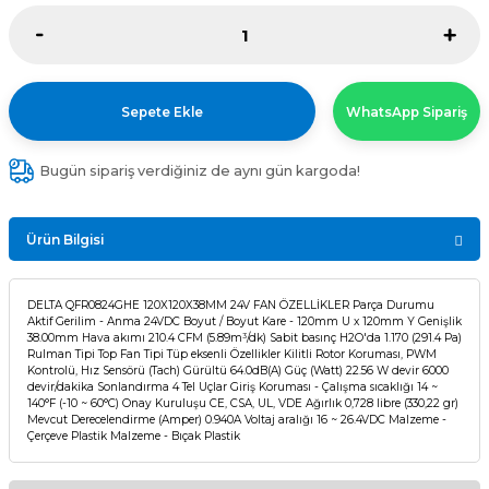
Sepete Ekle
WhatsApp Sipariş
Bugün sipariş verdiğiniz de aynı gün kargoda!
Ürün Bilgisi
DELTA QFR0824GHE 120X120X38MM 24V FAN ÖZELLİKLER Parça Durumu
Aktif Gerilim - Anma 24VDC Boyut / Boyut Kare - 120mm U x 120mm Y Genişlik
38.00mm Hava akımı 210.4 CFM (5.89m³/dk) Sabit basınç H2O'da 1.170 (291.4 Pa)
Rulman Tipi Top Fan Tipi Tüp eksenli Özellikler Kilitli Rotor Koruması, PWM
Kontrolü, Hız Sensörü (Tach) Gürültü 64.0dB(A) Güç (Watt) 22.56 W devir 6000
devir/dakika Sonlandırma 4 Tel Uçlar Giriş Koruması - Çalışma sıcaklığı 14 ~
140°F (-10 ~ 60°C) Onay Kuruluşu CE, CSA, UL, VDE Ağırlık 0,728 libre (330,22 gr)
Mevcut Derecelendirme (Amper) 0.940A Voltaj aralığı 16 ~ 26.4VDC Malzeme -
Çerçeve Plastik Malzeme - Bıçak Plastik