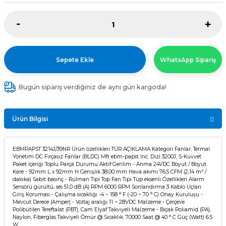
Sepete Ekle
WhatsApp Sipariş
Bugün sipariş verdiğiniz de aynı gün kargoda!
Ürün Bilgisi
EBMPAPST 3214J/39NR Ürün özellikleri TÜR AÇIKLAMA Kategori Fanlar, Termal
Yönetim DC Fırçasız Fanlar (BLDC) Mfr ebm-papst Inc. Dizi 3200J, S-Kuvvet
Paket içeriği Toplu Parça Durumu Aktif Gerilim - Anma 24VDC Boyut / Boyut
Kare - 92mm L x 92mm H Genişlik 38,00 mm Hava akımı 76,5 CFM (2,14 m³ /
dakika) Sabit basınç - Rulman Tipi Top Fan Tipi Tüp eksenli Özellikleri Alarm
Sensörü gürültü, ses 51,0 dB (A) RPM 6000 RPM Sonlandırma 3 Kablo Uçları
Giriş Koruması - Çalışma sıcaklığı -4 ~ 158 ° F (-20 ~ 70 ° C) Onay Kuruluşu -
Mevcut Derece (Amper) - Voltaj aralığı 11 ~ 28VDC Malzeme - Çerçeve
Polibütilen Tereftalat (PBT), Cam Elyaf Takviyeli Malzeme - Bıçak Poliamid (PA),
Naylon, Fiberglas Takviyeli Ömür @ Sıcaklık. 70000 Saat @ 40 ° C Güç (Watt) 6.5
W