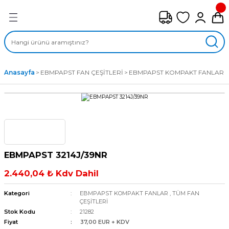
Geri Dön
FAN ÇEŞİTLERİ
M) AKSİYEL FANLAR
Anasayfa
EBMPAPST FAN ÇEŞİTLERİ
EBMPAPST KOMPAKT FANLAR
SİYEL FANLAR
MBER SIVAMALI FANLAR
KLİF FANLARI
EBMPAPST 3214J/39NR
MPAKT FANLAR
2.440,04 ₺ Kdv Dahil
EL FANLAR
Kategori
EBMPAPST KOMPAKT FANLAR
,
TÜM FAN
ÇEŞİTLERİ
Stok Kodu
21282
DYAL FANLAR
Fiyat
37,00 EUR + KDV