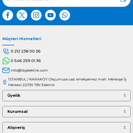
Bu ürüne benzer farklı alternatifler olmalı.
Müşteri Hizmetleri
Gönder
0 212 238 00 36
0 546 259 01 36
info@tbyelektrik.com
İSTANBUL / KARAKÖY Okçumusa cad. emekyemez mah. Menevşe İş
Merkezi 22/139 TBY Elektrik
Üyelik
Kurumsal
Alışveriş