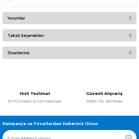
Yorumlar
Taksit Seçenekleri
Bu ürüne ilk yorumu siz yapın!
Önerileriniz
Yorum Yaz
Bu ürünün fiyat bilgisi, resim, ürün açıklamalarında ve diğer
konularda yetersiz gördüğünüz noktaları öneri formunu
kullanarak tarafımıza iletebilirsiniz.
Görüş ve önerileriniz için teşekkür ederiz.
Hızlı Teslimat
Güvenli Alışveriş
16:00’a kadar ki tüm siparişler
256bit SSL Sertifikası
Ürün resmi kalitesiz, bozuk veya görüntülenemiyor.
Ürün açıklamasında eksik bilgiler bulunuyor.
Ürün bilgilerinde hatalar bulunuyor.
Kampanya ve Fırsatlardan Haberiniz Olsun
Ürün fiyatı diğer sitelerden daha pahalı.