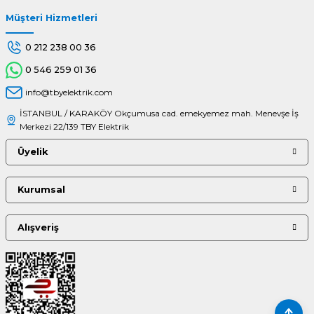
Müşteri Hizmetleri
Gönder
0 212 238 00 36
0 546 259 01 36
info@tbyelektrik.com
İSTANBUL / KARAKÖY Okçumusa cad. emekyemez mah. Menevşe İş
Merkezi 22/139 TBY Elektrik
Üyelik
Kurumsal
Alışveriş