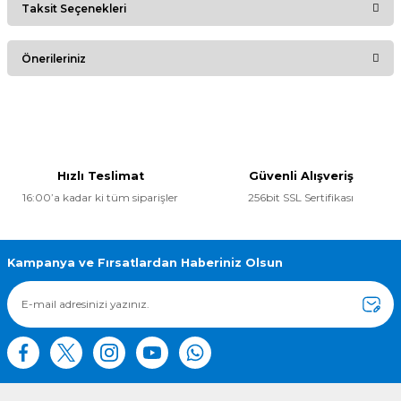
Taksit Seçenekleri
Bu ürüne ilk yorumu siz yapın!
Önerileriniz
Yorum Yaz
Bu ürünün fiyat bilgisi, resim, ürün açıklamalarında ve diğer
konularda yetersiz gördüğünüz noktaları öneri formunu
kullanarak tarafımıza iletebilirsiniz.
Görüş ve önerileriniz için teşekkür ederiz.
Hızlı Teslimat
Güvenli Alışveriş
16:00’a kadar ki tüm siparişler
256bit SSL Sertifikası
Ürün resmi kalitesiz, bozuk veya görüntülenemiyor.
Ürün açıklamasında eksik bilgiler bulunuyor.
Ürün bilgilerinde hatalar bulunuyor.
Kampanya ve Fırsatlardan Haberiniz Olsun
Ürün fiyatı diğer sitelerden daha pahalı.
Bu ürüne benzer farklı alternatifler olmalı.