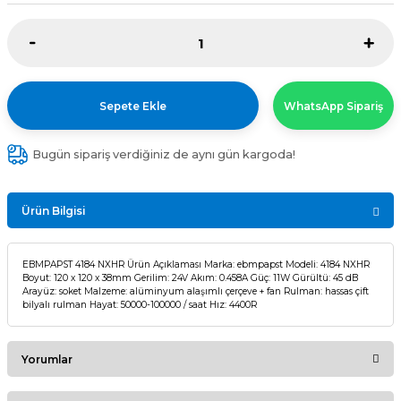
Sepete Ekle
WhatsApp Sipariş
Bugün sipariş verdiğiniz de aynı gün kargoda!
Ürün Bilgisi
EBMPAPST 4184 NXHR Ürün Açıklaması Marka: ebmpapst Modeli: 4184 NXHR
Boyut: 120 x 120 x 38mm Gerilim: 24V Akım: 0.458A Güç: 11W Gürültü: 45 dB
Arayüz: soket Malzeme: alüminyum alaşımlı çerçeve + fan Rulman: hassas çift
bilyalı rulman Hayat: 50000-100000 / saat Hız: 4400R
Yorumlar