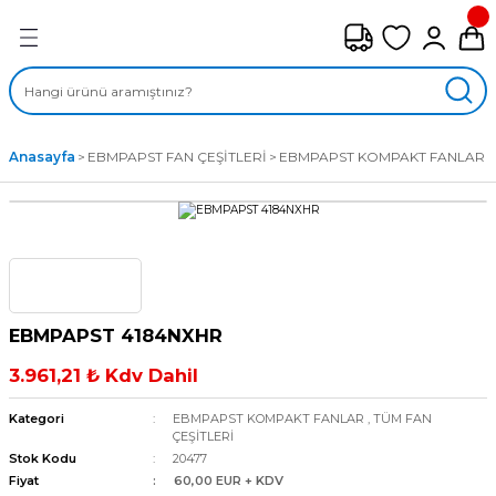
Geri Dön
FAN ÇEŞİTLERİ
M) AKSİYEL FANLAR
Anasayfa
EBMPAPST FAN ÇEŞİTLERİ
EBMPAPST KOMPAKT FANLAR
SİYEL FANLAR
MBER SIVAMALI FANLAR
KLİF FANLARI
EBMPAPST 4184NXHR
MPAKT FANLAR
3.961,21 ₺ Kdv Dahil
EL FANLAR
Kategori
EBMPAPST KOMPAKT FANLAR
,
TÜM FAN
ÇEŞİTLERİ
Stok Kodu
20477
DYAL FANLAR
Fiyat
60,00 EUR + KDV