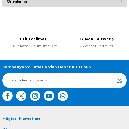
Önerileriniz
Yorum Yaz
Bu ürünün fiyat bilgisi, resim, ürün açıklamalarında ve diğer
konularda yetersiz gördüğünüz noktaları öneri formunu
kullanarak tarafımıza iletebilirsiniz.
Görüş ve önerileriniz için teşekkür ederiz.
Hızlı Teslimat
Güvenli Alışveriş
16:00’a kadar ki tüm siparişler
256bit SSL Sertifikası
Ürün resmi kalitesiz, bozuk veya görüntülenemiyor.
Ürün açıklamasında eksik bilgiler bulunuyor.
Ürün bilgilerinde hatalar bulunuyor.
Kampanya ve Fırsatlardan Haberiniz Olsun
Ürün fiyatı diğer sitelerden daha pahalı.
Bu ürüne benzer farklı alternatifler olmalı.
Müşteri Hizmetleri
Gönder