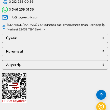
0 212 238 00 36
0 546 259 01 36
info@tbyelektrik.com
İSTANBUL / KARAKÖY Okçumusa cad. emekyemez mah. Menevşe İş
Merkezi 22/139 TBY Elektrik
Üyelik
Kurumsal
Alışveriş