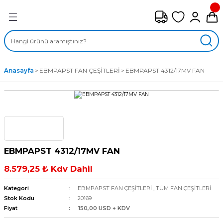
Geri Dön
FAN ÇEŞİTLERİ
M) AKSİYEL FANLAR
Anasayfa
EBMPAPST FAN ÇEŞİTLERİ
EBMPAPST 4312/17MV FAN
SİYEL FANLAR
MBER SIVAMALI FANLAR
KLİF FANLARI
EBMPAPST 4312/17MV FAN
MPAKT FANLAR
8.579,25 ₺ Kdv Dahil
EL FANLAR
Kategori
EBMPAPST FAN ÇEŞİTLERİ
,
TÜM FAN ÇEŞİTLERİ
Stok Kodu
20169
Fiyat
150,00 USD + KDV
DYAL FANLAR