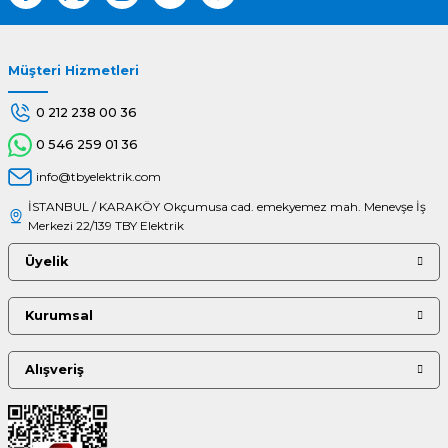
Müşteri Hizmetleri
Gönder
0 212 238 00 36
0 546 259 01 36
info@tbyelektrik.com
İSTANBUL / KARAKÖY Okçumusa cad. emekyemez mah. Menevşe İş
Merkezi 22/139 TBY Elektrik
Üyelik
Kurumsal
Alışveriş