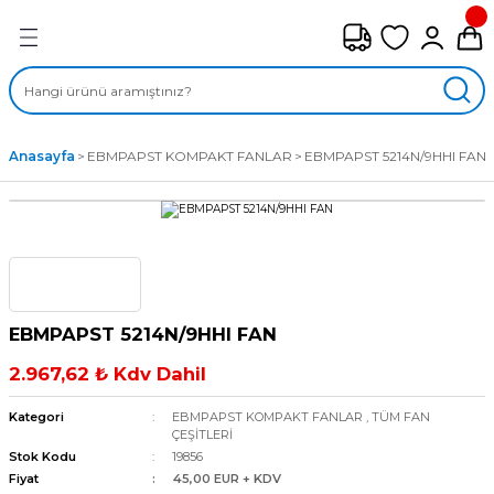
Geri Dön
FAN ÇEŞİTLERİ
M) AKSİYEL FANLAR
Anasayfa
EBMPAPST KOMPAKT FANLAR
EBMPAPST 5214N/9HHI FAN
SİYEL FANLAR
MBER SIVAMALI FANLAR
KLİF FANLARI
EBMPAPST 5214N/9HHI FAN
MPAKT FANLAR
2.967,62 ₺ Kdv Dahil
EL FANLAR
Kategori
EBMPAPST KOMPAKT FANLAR
,
TÜM FAN
ÇEŞİTLERİ
Stok Kodu
19856
DYAL FANLAR
Fiyat
45,00 EUR + KDV