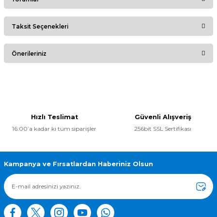
Taksit Seçenekleri
Bu ürüne ilk yorumu siz yapın!
Önerileriniz
Yorum Yaz
Bu ürünün fiyat bilgisi, resim, ürün açıklamalarında ve diğer
konularda yetersiz gördüğünüz noktaları öneri formunu
kullanarak tarafımıza iletebilirsiniz.
Görüş ve önerileriniz için teşekkür ederiz.
Hızlı Teslimat
Güvenli Alışveriş
16:00’a kadar ki tüm siparişler
256bit SSL Sertifikası
Ürün resmi kalitesiz, bozuk veya görüntülenemiyor.
Ürün açıklamasında eksik bilgiler bulunuyor.
Ürün bilgilerinde hatalar bulunuyor.
Kampanya ve Fırsatlardan Haberiniz Olsun
Ürün fiyatı diğer sitelerden daha pahalı.
Bu ürüne benzer farklı alternatifler olmalı.