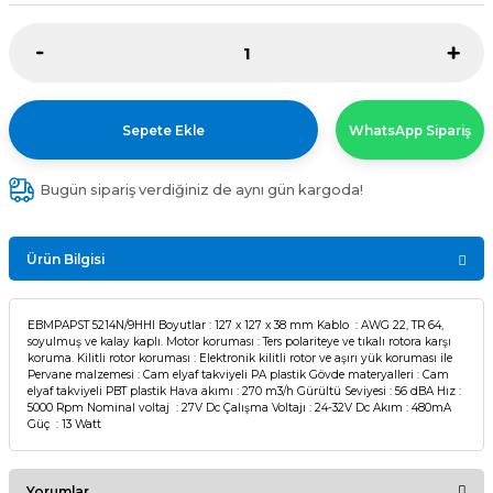
Sepete Ekle
WhatsApp Sipariş
Bugün sipariş verdiğiniz de aynı gün kargoda!
Ürün Bilgisi
EBMPAPST 5214N/9HHI Boyutlar : 127 x 127 x 38 mm Kablo : AWG 22, TR 64,
soyulmuş ve kalay kaplı. Motor koruması : Ters polariteye ve tıkalı rotora karşı
koruma. Kilitli rotor koruması : Elektronik kilitli rotor ve aşırı yük koruması ile
Pervane malzemesi : Cam elyaf takviyeli PA plastik Gövde materyalleri : Cam
elyaf takviyeli PBT plastik Hava akımı : 270 m3/h Gürültü Seviyesi : 56 dBA Hız :
5000 Rpm Nominal voltaj : 27V Dc Çalışma Voltajı : 24-32V Dc Akım : 480mA
Güç : 13 Watt
Yorumlar