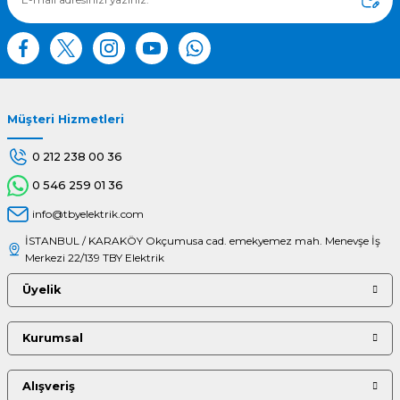
Bu ürüne benzer farklı alternatifler olmalı.
Müşteri Hizmetleri
Gönder
0 212 238 00 36
0 546 259 01 36
info@tbyelektrik.com
İSTANBUL / KARAKÖY Okçumusa cad. emekyemez mah. Menevşe İş
Merkezi 22/139 TBY Elektrik
Üyelik
Kurumsal
Alışveriş