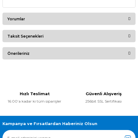
Yorumlar
Taksit Seçenekleri
Bu ürüne ilk yorumu siz yapın!
Önerileriniz
Yorum Yaz
Bu ürünün fiyat bilgisi, resim, ürün açıklamalarında ve diğer
konularda yetersiz gördüğünüz noktaları öneri formunu
kullanarak tarafımıza iletebilirsiniz.
Görüş ve önerileriniz için teşekkür ederiz.
Hızlı Teslimat
Güvenli Alışveriş
16:00’a kadar ki tüm siparişler
256bit SSL Sertifikası
Ürün resmi kalitesiz, bozuk veya görüntülenemiyor.
Ürün açıklamasında eksik bilgiler bulunuyor.
Ürün bilgilerinde hatalar bulunuyor.
Kampanya ve Fırsatlardan Haberiniz Olsun
Ürün fiyatı diğer sitelerden daha pahalı.