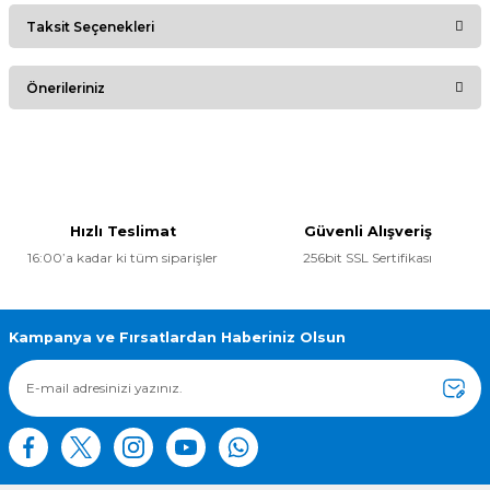
Taksit Seçenekleri
Bu ürüne ilk yorumu siz yapın!
Önerileriniz
Yorum Yaz
Bu ürünün fiyat bilgisi, resim, ürün açıklamalarında ve diğer
konularda yetersiz gördüğünüz noktaları öneri formunu
kullanarak tarafımıza iletebilirsiniz.
Görüş ve önerileriniz için teşekkür ederiz.
Hızlı Teslimat
Güvenli Alışveriş
16:00’a kadar ki tüm siparişler
256bit SSL Sertifikası
Ürün resmi kalitesiz, bozuk veya görüntülenemiyor.
Ürün açıklamasında eksik bilgiler bulunuyor.
Ürün bilgilerinde hatalar bulunuyor.
Kampanya ve Fırsatlardan Haberiniz Olsun
Ürün fiyatı diğer sitelerden daha pahalı.
Bu ürüne benzer farklı alternatifler olmalı.