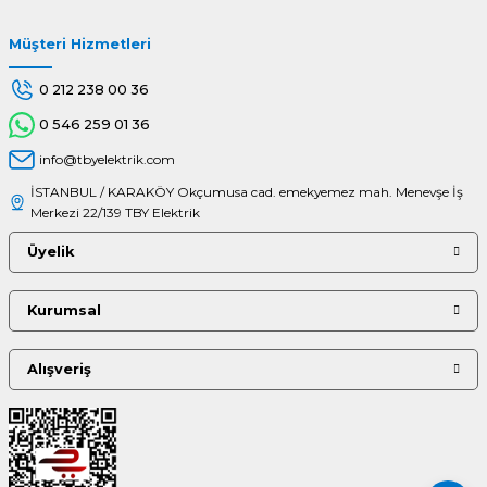
Müşteri Hizmetleri
Gönder
0 212 238 00 36
0 546 259 01 36
info@tbyelektrik.com
İSTANBUL / KARAKÖY Okçumusa cad. emekyemez mah. Menevşe İş
Merkezi 22/139 TBY Elektrik
Üyelik
Kurumsal
Alışveriş