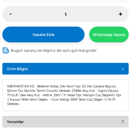
Sepete Ekle
WhatsApp Sipariş
Bugün sipariş verdiğiniz de aynı gün kargoda!
Ürün Bilgisi
EBMPAPST 614 F/2 Besleme Voltajı: 24V Akım Tipi: DC Fan Çerçeve Boyutu:
60mm Dış Derinlik: 15mm Gürültü Derecesi: 27dBA Akış Hızı - İngiliz Ölçüsü:
17.1cu.ft / dak Akış Hızı - Metrik: 29m³ / h Yatak Tipi: Manşon Güç Bağlantı Tipi:
2 Kurşun Teller Akım Değeri: - Ürün Aralığı: 600F Serisi Güç Değeri: 1,1 W IP
Derecesi: -
Yorumlar