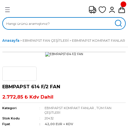
Geri Dön
FAN ÇEŞİTLERİ
M) AKSİYEL FANLAR
Anasayfa
EBMPAPST FAN ÇEŞİTLERİ
EBMPAPST KOMPAKT FANLAR
SİYEL FANLAR
MBER SIVAMALI FANLAR
KLİF FANLARI
EBMPAPST 614 F/2 FAN
MPAKT FANLAR
2.772,85 ₺ Kdv Dahil
EL FANLAR
Kategori
EBMPAPST KOMPAKT FANLAR
,
TÜM FAN
ÇEŞİTLERİ
Stok Kodu
20432
DYAL FANLAR
Fiyat
42,00 EUR + KDV