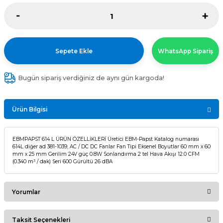
Sepete Ekle
WhatsApp Sipariş
Bugün sipariş verdiğiniz de aynı gün kargoda!
Ürün Bilgisi
EBMPAPST 614 L ÜRÜN ÖZELLİKLERİ Üretici EBM-Papst Katalog numarası
614L diğer ad 381-1039, AC / DC DC Fanlar Fan Tipi Eksenel Boyutlar 60 mm x 60
mm x 25 mm Gerilim 24V güç 0.8W Sonlandırma 2 tel Hava Akışı 12.0 CFM
(0.340 m³ / dak) Seri 600 Gürültü 26 dBA
Yorumlar
Taksit Seçenekleri