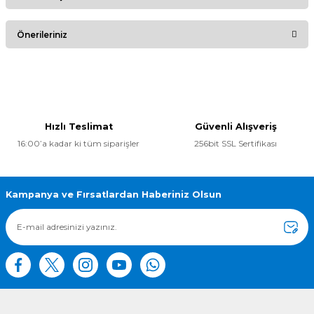
Bu ürüne ilk yorumu siz yapın!
Önerileriniz
Yorum Yaz
Bu ürünün fiyat bilgisi, resim, ürün açıklamalarında ve diğer
konularda yetersiz gördüğünüz noktaları öneri formunu
kullanarak tarafımıza iletebilirsiniz.
Görüş ve önerileriniz için teşekkür ederiz.
Hızlı Teslimat
Güvenli Alışveriş
16:00’a kadar ki tüm siparişler
256bit SSL Sertifikası
Ürün resmi kalitesiz, bozuk veya görüntülenemiyor.
Ürün açıklamasında eksik bilgiler bulunuyor.
Ürün bilgilerinde hatalar bulunuyor.
Kampanya ve Fırsatlardan Haberiniz Olsun
Ürün fiyatı diğer sitelerden daha pahalı.
Bu ürüne benzer farklı alternatifler olmalı.