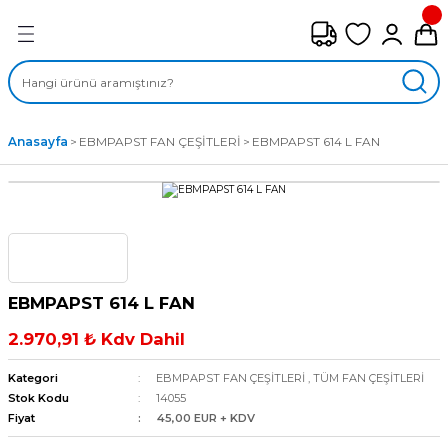
Geri Dön
FAN ÇEŞİTLERİ
M) AKSİYEL FANLAR
Anasayfa
EBMPAPST FAN ÇEŞİTLERİ
EBMPAPST 614 L FAN
SİYEL FANLAR
MBER SIVAMALI FANLAR
KLİF FANLARI
EBMPAPST 614 L FAN
MPAKT FANLAR
2.970,91 ₺ Kdv Dahil
EL FANLAR
Kategori
EBMPAPST FAN ÇEŞİTLERİ
,
TÜM FAN ÇEŞİTLERİ
Stok Kodu
14055
Fiyat
45,00 EUR + KDV
DYAL FANLAR