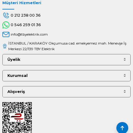
Müşteri Hizmetleri
Gönder
0 212 238 00 36
0 546 259 01 36
info@tbyelektrik.com
İSTANBUL / KARAKÖY Okçumusa cad. emekyemez mah. Menevşe İş
Merkezi 22/139 TBY Elektrik
Üyelik
Kurumsal
Alışveriş