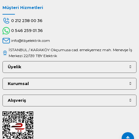
Müşteri Hizmetleri
Gönder
0 212 238 00 36
0 546 259 01 36
info@tbyelektrik.com
İSTANBUL / KARAKÖY Okçumusa cad. emekyemez mah. Menevşe İş
Merkezi 22/139 TBY Elektrik
Üyelik
Kurumsal
Alışveriş