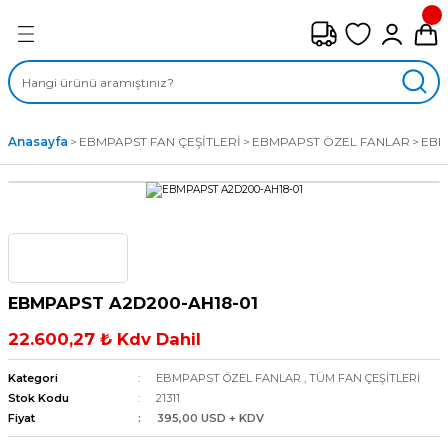
Geri Dön
FAN ÇEŞİTLERİ
M) AKSİYEL FANLAR
Anasayfa
EBMPAPST FAN ÇEŞİTLERİ
EBMPAPST ÖZEL FANLAR
EBM
SİYEL FANLAR
MBER SIVAMALI FANLAR
KLİF FANLARI
EBMPAPST A2D200-AH18-01
MPAKT FANLAR
22.600,27 ₺ Kdv Dahil
EL FANLAR
Kategori
EBMPAPST ÖZEL FANLAR
,
TÜM FAN ÇEŞİTLERİ
Stok Kodu
21311
Fiyat
395,00 USD + KDV
DYAL FANLAR