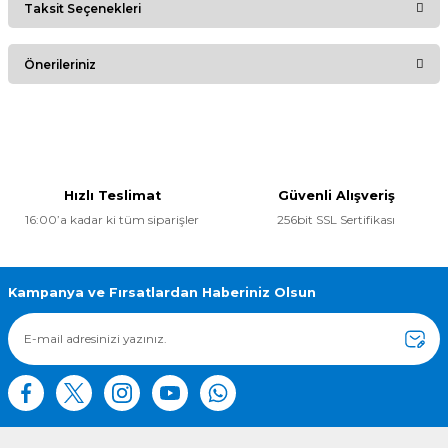
Taksit Seçenekleri
Bu ürüne ilk yorumu siz yapın!
Önerileriniz
Yorum Yaz
Bu ürünün fiyat bilgisi, resim, ürün açıklamalarında ve diğer
konularda yetersiz gördüğünüz noktaları öneri formunu
kullanarak tarafımıza iletebilirsiniz.
Görüş ve önerileriniz için teşekkür ederiz.
Hızlı Teslimat
Güvenli Alışveriş
16:00’a kadar ki tüm siparişler
256bit SSL Sertifikası
Ürün resmi kalitesiz, bozuk veya görüntülenemiyor.
Ürün açıklamasında eksik bilgiler bulunuyor.
Ürün bilgilerinde hatalar bulunuyor.
Kampanya ve Fırsatlardan Haberiniz Olsun
Ürün fiyatı diğer sitelerden daha pahalı.
Bu ürüne benzer farklı alternatifler olmalı.