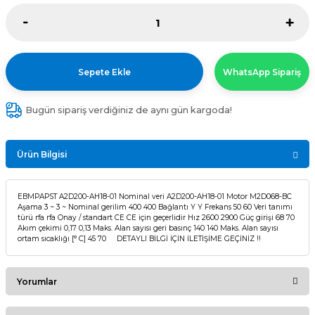
Sepete Ekle
WhatsApp Sipariş
Bugün sipariş verdiğiniz de aynı gün kargoda!
Ürün Bilgisi
EBMPAPST A2D200-AH18-01 Nominal veri A2D200-AH18-01 Motor M2D068-BC
Aşama 3 ~ 3 ~ Nominal gerilim 400 400 Bağlantı Y Y Frekans 50 60 Veri tanımı
türü rfa rfa Onay / standart CE CE için geçerlidir Hız 2600 2900 Güç girişi 68 70
Akım çekimi 0,17 0,13 Maks. Alan sayısı geri basınç 140 140 Maks. Alan sayısı
ortam sıcaklığı [° C] 45 70 DETAYLI BİLGİ İÇİN İLETİŞİME GEÇİNİZ !!
Yorumlar