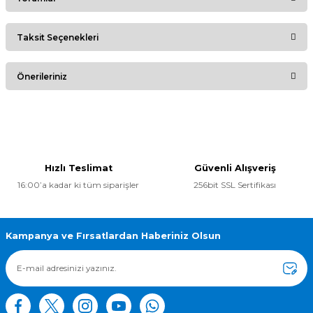
Taksit Seçenekleri
Bu ürüne ilk yorumu siz yapın!
Önerileriniz
Yorum Yaz
Bu ürünün fiyat bilgisi, resim, ürün açıklamalarında ve diğer
konularda yetersiz gördüğünüz noktaları öneri formunu
kullanarak tarafımıza iletebilirsiniz.
Görüş ve önerileriniz için teşekkür ederiz.
Hızlı Teslimat
Güvenli Alışveriş
16:00’a kadar ki tüm siparişler
256bit SSL Sertifikası
Ürün resmi kalitesiz, bozuk veya görüntülenemiyor.
Ürün açıklamasında eksik bilgiler bulunuyor.
Ürün bilgilerinde hatalar bulunuyor.
Kampanya ve Fırsatlardan Haberiniz Olsun
Ürün fiyatı diğer sitelerden daha pahalı.
Bu ürüne benzer farklı alternatifler olmalı.