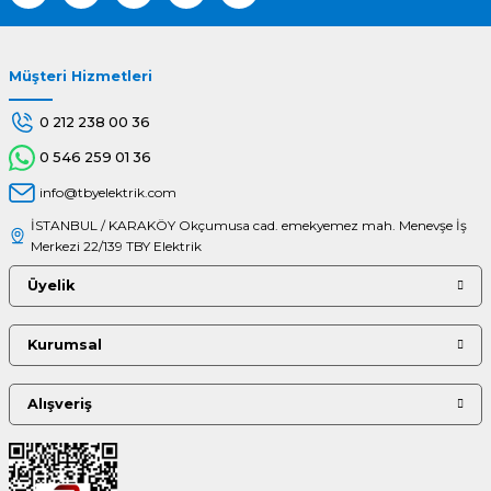
Müşteri Hizmetleri
Gönder
0 212 238 00 36
0 546 259 01 36
info@tbyelektrik.com
İSTANBUL / KARAKÖY Okçumusa cad. emekyemez mah. Menevşe İş
Merkezi 22/139 TBY Elektrik
Üyelik
Kurumsal
Alışveriş