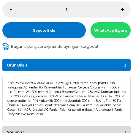
Sepete Ekle
WhatsApp Sipariş
Bugün sipariş verdiğiniz de aynı gün kargoda!
Ürün Bilgisi
EBMPAPST A2E300-AP02-01 Ürün özelliği Üretici firma: ebm-papst Ürün
Kategorisi: AC Fanlar RoHS: ayrıntılar Tür: eksen Çerçeve Ölçüleri - mm: 300 mm
L x 104 mm W x 300 mm H Çalışma Besleme Gerilimi: 230 VAC Rulman tipi: top
hız: 3000 RPM Güç derecesi: 350 W Sonlandırma tarzı: Tel uçları Dizi: A2E300 IP
derecelendirme: IP44 Yükseklik: 300 mm Uzunluk: 300 mm Basınç Tipi: 50 Pa
Ürün: AC Aksiyal Fanlar Boyut: 300 mm Genişlik: 104 mm Marka: ebm-papst
Geçerli tür: AC Ürün tipi: AC Fanlar Fabrika paketi miktar: 1 Alt kategori: Fanlar,
Üfleyiciler ve Aksesuarlar
Yorumlar