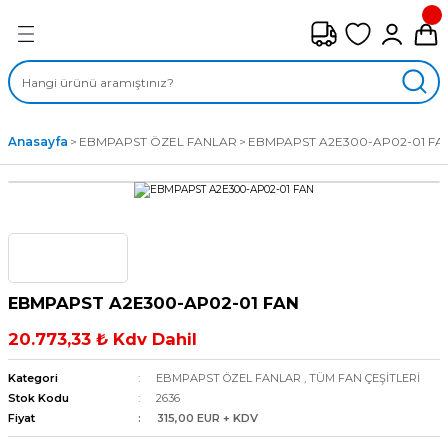
Geri Dön
FAN ÇEŞİTLERİ
M) AKSİYEL FANLAR
Anasayfa
EBMPAPST ÖZEL FANLAR
EBMPAPST A2E300-AP02-01 FA
SİYEL FANLAR
MBER SIVAMALI FANLAR
KLİF FANLARI
EBMPAPST A2E300-AP02-01 FAN
MPAKT FANLAR
20.773,33 ₺ Kdv Dahil
EL FANLAR
Kategori
EBMPAPST ÖZEL FANLAR
,
TÜM FAN ÇEŞİTLERİ
Stok Kodu
2636
Fiyat
315,00 EUR + KDV
DYAL FANLAR