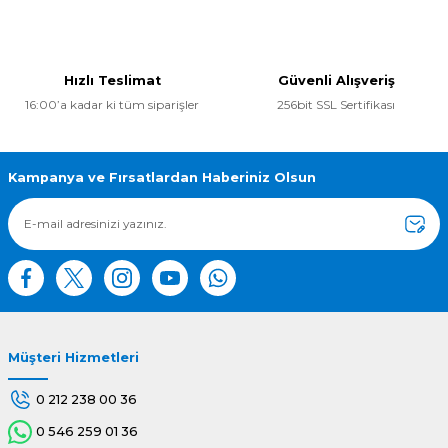
Bu ürünün fiyat bilgisi, resim, ürün açıklamalarında ve diğer
konularda yetersiz gördüğünüz noktaları öneri formunu
kullanarak tarafımıza iletebilirsiniz.
Görüş ve önerileriniz için teşekkür ederiz.
Hızlı Teslimat
Güvenli Alışveriş
16:00’a kadar ki tüm siparişler
256bit SSL Sertifikası
Ürün resmi kalitesiz, bozuk veya görüntülenemiyor.
Ürün açıklamasında eksik bilgiler bulunuyor.
Ürün bilgilerinde hatalar bulunuyor.
Kampanya ve Fırsatlardan Haberiniz Olsun
Ürün fiyatı diğer sitelerden daha pahalı.
Bu ürüne benzer farklı alternatifler olmalı.
Müşteri Hizmetleri
Gönder
0 212 238 00 36
0 546 259 01 36