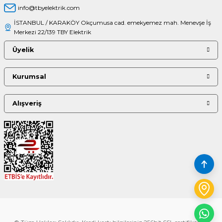
info@tbyelektrik.com
İSTANBUL / KARAKÖY Okçumusa cad. emekyemez mah. Menevşe İş
Merkezi 22/139 TBY Elektrik
Üyelik
Kurumsal
Alışveriş