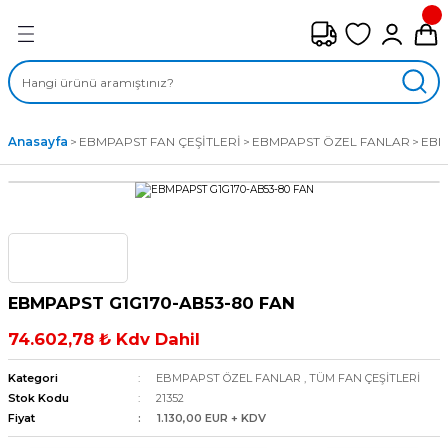
Geri Dön
FAN ÇEŞİTLERİ
M) AKSİYEL FANLAR
Anasayfa
EBMPAPST FAN ÇEŞİTLERİ
EBMPAPST ÖZEL FANLAR
EBM
SİYEL FANLAR
MBER SIVAMALI FANLAR
KLİF FANLARI
EBMPAPST G1G170-AB53-80 FAN
MPAKT FANLAR
74.602,78 ₺ Kdv Dahil
EL FANLAR
Kategori
EBMPAPST ÖZEL FANLAR
,
TÜM FAN ÇEŞİTLERİ
Stok Kodu
21352
Fiyat
1.130,00 EUR + KDV
DYAL FANLAR