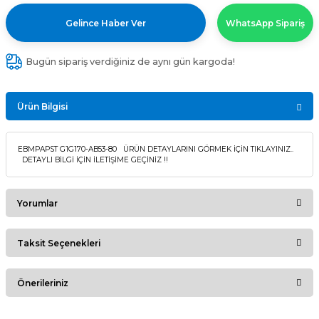
Gelince Haber Ver
WhatsApp Sipariş
Bugün sipariş verdiğiniz de aynı gün kargoda!
Ürün Bilgisi
EBMPAPST G1G170-AB53-80 ÜRÜN DETAYLARINI GÖRMEK İÇİN TIKLAYINIZ..
DETAYLI BİLGİ İÇİN İLETİŞİME GEÇİNİZ !!
Yorumlar
Taksit Seçenekleri
Bu ürüne ilk yorumu siz yapın!
Önerileriniz
Yorum Yaz