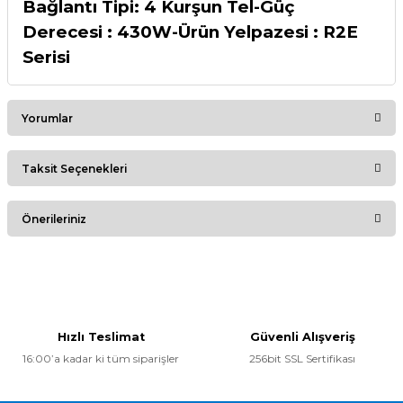
Bağlantı Tipi: 4 Kurşun Tel-Güç
Derecesi : 430W-Ürün Yelpazesi : R2E
Serisi
Yorumlar
Taksit Seçenekleri
Bu ürüne ilk yorumu siz yapın!
Önerileriniz
Yorum Yaz
Bu ürünün fiyat bilgisi, resim, ürün açıklamalarında ve diğer
konularda yetersiz gördüğünüz noktaları öneri formunu
kullanarak tarafımıza iletebilirsiniz.
Görüş ve önerileriniz için teşekkür ederiz.
Hızlı Teslimat
Güvenli Alışveriş
16:00’a kadar ki tüm siparişler
256bit SSL Sertifikası
Ürün resmi kalitesiz, bozuk veya görüntülenemiyor.
Ürün açıklamasında eksik bilgiler bulunuyor.