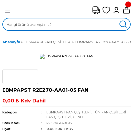
Geri Dön
FAN ÇEŞİTLERİ
M) AKSİYEL FANLAR
Anasayfa
EBMPAPST FAN ÇEŞİTLERİ
EBMPAPST R2E270-AA01-05 FA
SİYEL FANLAR
MBER SIVAMALI FANLAR
KLİF FANLARI
EBMPAPST R2E270-AA01-05 FAN
MPAKT FANLAR
0,00 ₺ Kdv Dahil
EL FANLAR
Kategori
EBMPAPST FAN ÇEŞİTLERİ
,
TÜM FAN ÇEŞİTLERİ
,
FAN ÇEŞİTLERİ
,
GENEL
Stok Kodu
R2E270-AA01-05
DYAL FANLAR
Fiyat
0,00 EUR + KDV