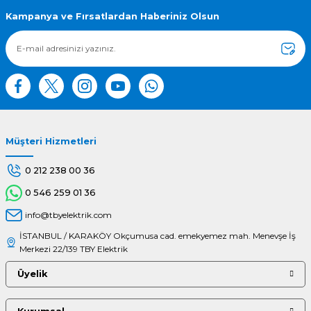
Ürün bilgilerinde hatalar bulunuyor.
Kampanya ve Fırsatlardan Haberiniz Olsun
Ürün fiyatı diğer sitelerden daha pahalı.
Bu ürüne benzer farklı alternatifler olmalı.
Müşteri Hizmetleri
Gönder
0 212 238 00 36
0 546 259 01 36
info@tbyelektrik.com
İSTANBUL / KARAKÖY Okçumusa cad. emekyemez mah. Menevşe İş
Merkezi 22/139 TBY Elektrik
Üyelik