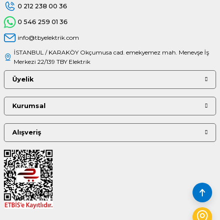
0 212 238 00 36
0 546 259 01 36
info@tbyelektrik.com
İSTANBUL / KARAKÖY Okçumusa cad. emekyemez mah. Menevşe İş
Merkezi 22/139 TBY Elektrik
Üyelik
Kurumsal
Alışveriş