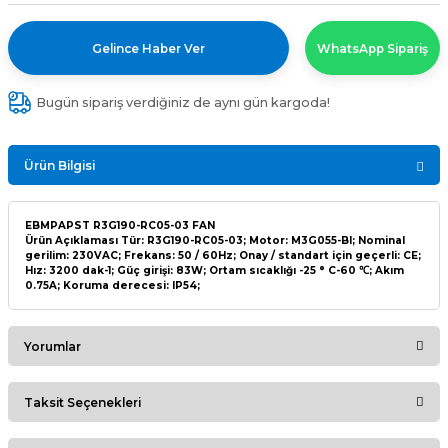
Gelince Haber Ver
WhatsApp Sipariş
Bugün sipariş verdiğiniz de aynı gün kargoda!
Ürün Bilgisi
EBMPAPST R3G190-RC05-03 FAN
Ürün Açıklaması Tür: R3G190-RC05-03; Motor: M3G055-BI; Nominal
gerilim: 230VAC; Frekans: 50 / 60Hz; Onay / standart için geçerli: CE;
Hız: 3200 dak-1; Güç girişi: 83W; Ortam sıcaklığı -25 ° C-60 ℃; Akım
0.75A; Koruma derecesi: IP54;
Yorumlar
Taksit Seçenekleri
Bu ürüne ilk yorumu siz yapın!