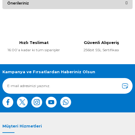
Önerileriniz
Yorum Yaz
Bu ürünün fiyat bilgisi, resim, ürün açıklamalarında ve diğer
konularda yetersiz gördüğünüz noktaları öneri formunu
kullanarak tarafımıza iletebilirsiniz.
Görüş ve önerileriniz için teşekkür ederiz.
Hızlı Teslimat
Güvenli Alışveriş
16:00’a kadar ki tüm siparişler
256bit SSL Sertifikası
Ürün resmi kalitesiz, bozuk veya görüntülenemiyor.
Ürün açıklamasında eksik bilgiler bulunuyor.
Ürün bilgilerinde hatalar bulunuyor.
Kampanya ve Fırsatlardan Haberiniz Olsun
Ürün fiyatı diğer sitelerden daha pahalı.
Bu ürüne benzer farklı alternatifler olmalı.
Müşteri Hizmetleri
Gönder