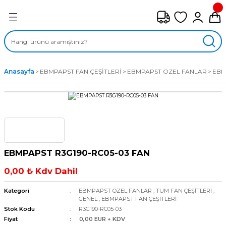
Geri Dön
FAN ÇEŞİTLERİ
M) AKSİYEL FANLAR
Anasayfa
EBMPAPST FAN ÇEŞİTLERİ
EBMPAPST ÖZEL FANLAR
EBM
SİYEL FANLAR
MBER SIVAMALI FANLAR
KLİF FANLARI
EBMPAPST R3G190-RC05-03 FAN
MPAKT FANLAR
0,00 ₺ Kdv Dahil
EL FANLAR
Kategori
EBMPAPST ÖZEL FANLAR
,
TÜM FAN ÇEŞİTLERİ
,
GENEL
,
EBMPAPST FAN ÇEŞİTLERİ
Stok Kodu
R3G190-RC05-03
DYAL FANLAR
Fiyat
0,00 EUR + KDV