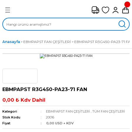
Geri Dön
FAN ÇEŞİTLERİ
M) AKSİYEL FANLAR
Anasayfa
EBMPAPST FAN ÇEŞİTLERİ
EBMPAPST R3G450-PA23-71 FA
SİYEL FANLAR
MBER SIVAMALI FANLAR
KLİF FANLARI
EBMPAPST R3G450-PA23-71 FAN
MPAKT FANLAR
0,00 ₺ Kdv Dahil
EL FANLAR
Kategori
EBMPAPST FAN ÇEŞİTLERİ
,
TÜM FAN ÇEŞİTLERİ
Stok Kodu
20016
Fiyat
0,00 USD + KDV
DYAL FANLAR