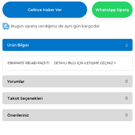
Gelince Haber Ver
WhatsApp Sipariş
Bugün sipariş verdiğiniz de aynı gün kargoda!
Ürün Bilgisi
EBMPAPST R3G450-PA23-71 DETAYLI BİLGİ İÇİN İLETİŞİME GEÇİNİZ !!
Yorumlar
Taksit Seçenekleri
Bu ürüne ilk yorumu siz yapın!
Önerileriniz
Yorum Yaz
Bu ürünün fiyat bilgisi, resim, ürün açıklamalarında ve diğer