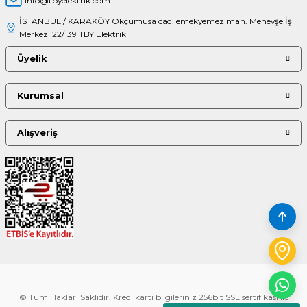
info@tbyelektrik.com
İSTANBUL / KARAKÖY Okçumusa cad. emekyemez mah. Menevşe İş
Merkezi 22/139 TBY Elektrik
Üyelik
Kurumsal
Alışveriş
© Tüm Hakları Saklıdır. Kredi kartı bilgileriniz 256bit SSL sertifikası ile