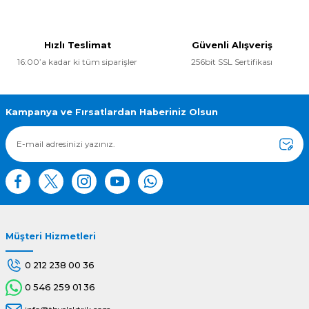
konularda yetersiz gördüğünüz noktaları öneri formunu
kullanarak tarafımıza iletebilirsiniz.
Görüş ve önerileriniz için teşekkür ederiz.
Hızlı Teslimat
Güvenli Alışveriş
16:00’a kadar ki tüm siparişler
256bit SSL Sertifikası
Ürün resmi kalitesiz, bozuk veya görüntülenemiyor.
Ürün açıklamasında eksik bilgiler bulunuyor.
Ürün bilgilerinde hatalar bulunuyor.
Kampanya ve Fırsatlardan Haberiniz Olsun
Ürün fiyatı diğer sitelerden daha pahalı.
Bu ürüne benzer farklı alternatifler olmalı.
Müşteri Hizmetleri
Gönder
0 212 238 00 36
0 546 259 01 36