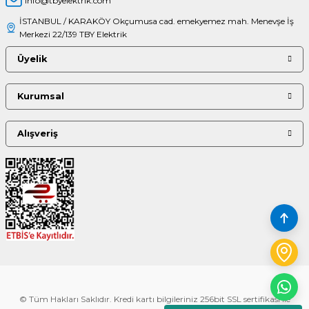
info@tbyelektrik.com
İSTANBUL / KARAKÖY Okçumusa cad. emekyemez mah. Menevşe İş
Merkezi 22/139 TBY Elektrik
Üyelik
Kurumsal
Alışveriş
© Tüm Hakları Saklıdır. Kredi kartı bilgileriniz 256bit SSL sertifikası ile