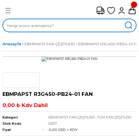
Geri Dön
FAN ÇEŞİTLERİ
M) AKSİYEL FANLAR
Anasayfa
EBMPAPST FAN ÇEŞİTLERİ
EBMPAPST R3G450-PB24-01 F
SİYEL FANLAR
MBER SIVAMALI FANLAR
KLİF FANLARI
EBMPAPST R3G450-PB24-01 FAN
MPAKT FANLAR
0,00 ₺ Kdv Dahil
EL FANLAR
Kategori
EBMPAPST FAN ÇEŞİTLERİ
,
TÜM FAN ÇEŞİTLERİ
Stok Kodu
20017
Fiyat
0,00 USD + KDV
DYAL FANLAR