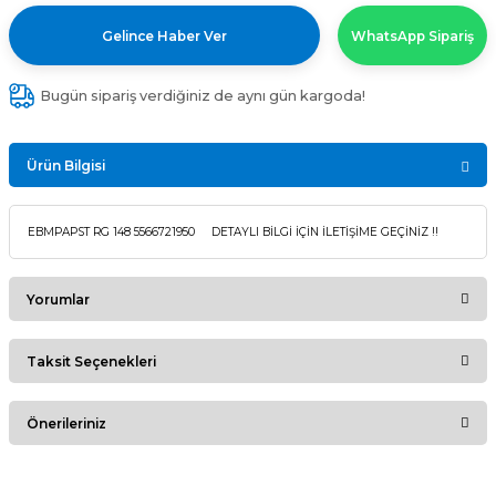
Gelince Haber Ver
WhatsApp Sipariş
Bugün sipariş verdiğiniz de aynı gün kargoda!
Ürün Bilgisi
EBMPAPST RG 148 5566721950 DETAYLI BİLGİ İÇİN İLETİŞİME GEÇİNİZ !!
Yorumlar
Taksit Seçenekleri
Bu ürüne ilk yorumu siz yapın!
Önerileriniz
Yorum Yaz
Bu ürünün fiyat bilgisi, resim, ürün açıklamalarında ve diğer