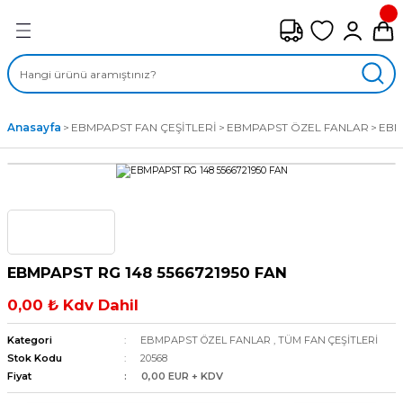
Geri Dön
FAN ÇEŞİTLERİ
M) AKSİYEL FANLAR
Anasayfa
EBMPAPST FAN ÇEŞİTLERİ
EBMPAPST ÖZEL FANLAR
EBM
SİYEL FANLAR
MBER SIVAMALI FANLAR
KLİF FANLARI
EBMPAPST RG 148 5566721950 FAN
MPAKT FANLAR
0,00 ₺ Kdv Dahil
EL FANLAR
Kategori
EBMPAPST ÖZEL FANLAR
,
TÜM FAN ÇEŞİTLERİ
Stok Kodu
20568
Fiyat
0,00 EUR + KDV
DYAL FANLAR