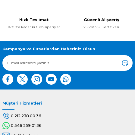
konularda yetersiz gördüğünüz noktaları öneri formunu
kullanarak tarafımıza iletebilirsiniz.
Görüş ve önerileriniz için teşekkür ederiz.
Hızlı Teslimat
Güvenli Alışveriş
16:00’a kadar ki tüm siparişler
256bit SSL Sertifikası
Ürün resmi kalitesiz, bozuk veya görüntülenemiyor.
Ürün açıklamasında eksik bilgiler bulunuyor.
Ürün bilgilerinde hatalar bulunuyor.
Kampanya ve Fırsatlardan Haberiniz Olsun
Ürün fiyatı diğer sitelerden daha pahalı.
Bu ürüne benzer farklı alternatifler olmalı.
Müşteri Hizmetleri
Gönder
0 212 238 00 36
0 546 259 01 36