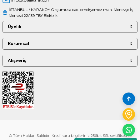
info@tbyelektrik.com
İSTANBUL / KARAKÖY Okçumusa cad. emekyemez mah. Menevşe İş
Merkezi 22/139 TBY Elektrik
Üyelik
Kurumsal
Alışveriş
© Tüm Hakları Saklıdır. Kredi kartı bilgileriniz 256bit SSL sertifikası ile