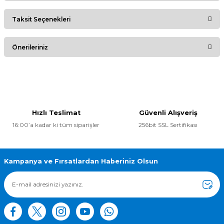
Taksit Seçenekleri
Bu ürüne ilk yorumu siz yapın!
Önerileriniz
Yorum Yaz
Bu ürünün fiyat bilgisi, resim, ürün açıklamalarında ve diğer
konularda yetersiz gördüğünüz noktaları öneri formunu
kullanarak tarafımıza iletebilirsiniz.
Görüş ve önerileriniz için teşekkür ederiz.
Hızlı Teslimat
Güvenli Alışveriş
16:00’a kadar ki tüm siparişler
256bit SSL Sertifikası
Ürün resmi kalitesiz, bozuk veya görüntülenemiyor.
Ürün açıklamasında eksik bilgiler bulunuyor.
Ürün bilgilerinde hatalar bulunuyor.
Kampanya ve Fırsatlardan Haberiniz Olsun
Ürün fiyatı diğer sitelerden daha pahalı.
Bu ürüne benzer farklı alternatifler olmalı.