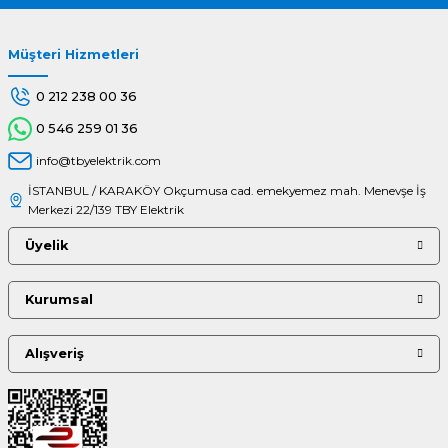
Müşteri Hizmetleri
Gönder
0 212 238 00 36
0 546 259 01 36
info@tbyelektrik.com
İSTANBUL / KARAKÖY Okçumusa cad. emekyemez mah. Menevşe İş
Merkezi 22/139 TBY Elektrik
Üyelik
Kurumsal
Alışveriş