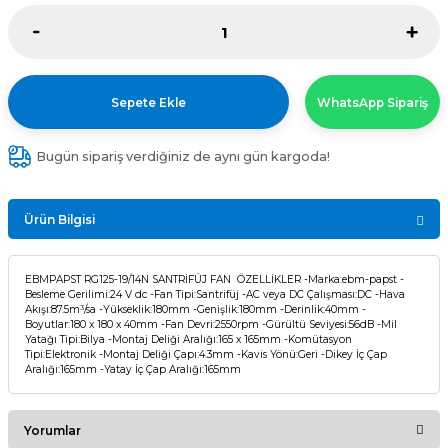
Sepete Ekle
WhatsApp Sipariş
Bugün sipariş verdiğiniz de aynı gün kargoda!
Ürün Bilgisi
EBMPAPST RG125-19/14N SANTRİFÜJ FAN ÖZELLİKLER -Marka:ebm-papst -
Besleme Gerilimi:24 V dc -Fan Tipi:Santrifüj -AC veya DC Çalışması:DC -Hava
Akışı:87.5m³/sa -Yükseklik:180mm -Genişlik:180mm -Derinlik:40mm -
Boyutlar:180 x 180 x 40mm -Fan Devri:2550rpm -Gürültü Seviyesi:56dB -Mil
Yatağı Tipi:Bilya -Montaj Deliği Aralığı:165 x 165mm -Komütasyon
Tipi:Elektronik -Montaj Deliği Çapı:4.3mm -Kavis Yönü:Geri -Dikey İç Çap
Aralığı:165mm -Yatay İç Çap Aralığı:165mm
Yorumlar