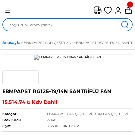
Geri Dön
FAN ÇEŞİTLERİ
M) AKSİYEL FANLAR
Anasayfa
EBMPAPST FAN ÇEŞİTLERİ
EBMPAPST RG125-19/14N SANTR
SİYEL FANLAR
MBER SIVAMALI FANLAR
KLİF FANLARI
EBMPAPST RG125-19/14N SANTRİFÜJ FAN
MPAKT FANLAR
15.514,74 ₺ Kdv Dahil
EL FANLAR
Kategori
EBMPAPST FAN ÇEŞİTLERİ
,
TÜM FAN ÇEŞİTLERİ
Stok Kodu
22148
Fiyat
235,00 EUR + KDV
DYAL FANLAR