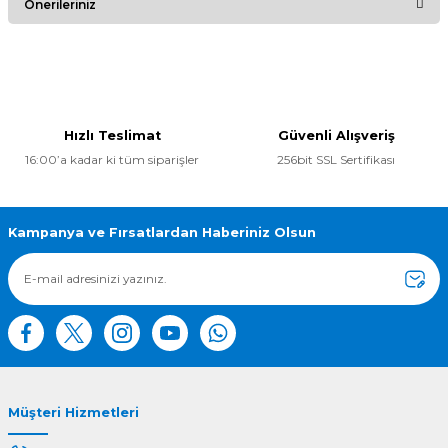
Önerileriniz
Yorum Yaz
Bu ürünün fiyat bilgisi, resim, ürün açıklamalarında ve diğer
konularda yetersiz gördüğünüz noktaları öneri formunu
kullanarak tarafımıza iletebilirsiniz.
Görüş ve önerileriniz için teşekkür ederiz.
Hızlı Teslimat
Güvenli Alışveriş
16:00’a kadar ki tüm siparişler
256bit SSL Sertifikası
Ürün resmi kalitesiz, bozuk veya görüntülenemiyor.
Ürün açıklamasında eksik bilgiler bulunuyor.
Ürün bilgilerinde hatalar bulunuyor.
Kampanya ve Fırsatlardan Haberiniz Olsun
Ürün fiyatı diğer sitelerden daha pahalı.
Bu ürüne benzer farklı alternatifler olmalı.
Müşteri Hizmetleri
Gönder