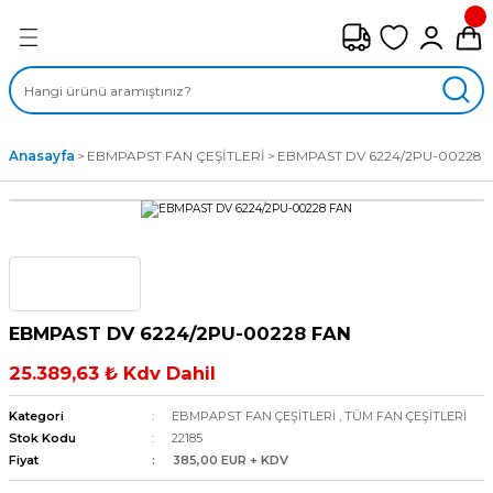
Geri Dön
FAN ÇEŞİTLERİ
M) AKSİYEL FANLAR
Anasayfa
EBMPAPST FAN ÇEŞİTLERİ
EBMPAST DV 6224/2PU-00228 
SİYEL FANLAR
MBER SIVAMALI FANLAR
KLİF FANLARI
EBMPAST DV 6224/2PU-00228 FAN
MPAKT FANLAR
25.389,63 ₺ Kdv Dahil
EL FANLAR
Kategori
EBMPAPST FAN ÇEŞİTLERİ
,
TÜM FAN ÇEŞİTLERİ
Stok Kodu
22185
Fiyat
385,00 EUR + KDV
DYAL FANLAR