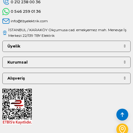
0 212 238 00 36
0 546 259 01 36
info@tbyelektrik.com
İSTANBUL / KARAKÖY Okçumusa cad. emekyemez mah. Menevşe İş
Merkezi 22/139 TBY Elektrik
Üyelik
Kurumsal
Alışveriş