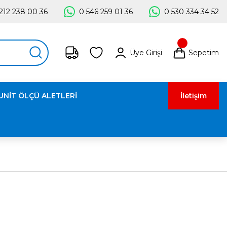
212 238 00 36
0 546 259 01 36
0 530 334 34 52
Üye Girişi
Sepetim
UNİT ÖLÇÜ ALETLERİ
İletişim