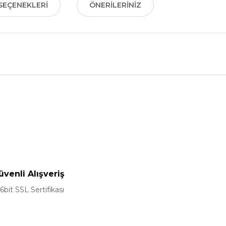
SEÇENEKLERI
ÖNERILERINIZ
nularda yetersiz gördüğünüz noktaları öneri formunu kullanarak tarafımız
Bu ürüne ilk yorumu siz yapın!
Yorum Yaz
üvenli Alışveriş
6bit SSL Sertifikası