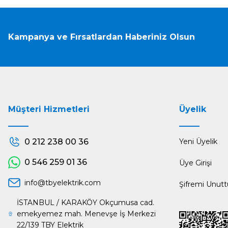
Kampanya ve Fırsatlardan Haberiniz Olsun
Müşteri Hizmetleri
Üyelik
0 212 238 00 36
Yeni Üyelik
0 546 259 01 36
Üye Girişi
info@tbyelektrik.com
Şifremi Unut
İSTANBUL / KARAKÖY Okçumusa cad.
emekyemez mah. Menevşe İş Merkezi
22/139 TBY Elektrik