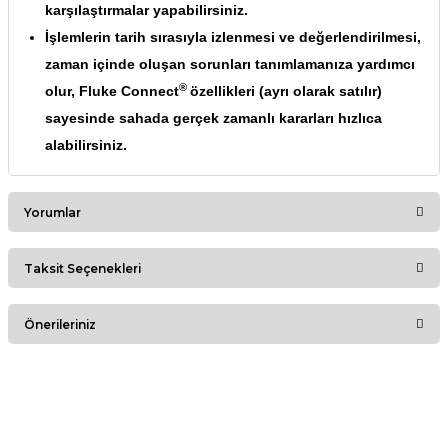
karşılaştırmalar yapabilirsiniz.
İşlemlerin tarih sırasıyla izlenmesi ve değerlendirilmesi,
zaman içinde oluşan sorunları tanımlamanıza yardımcı
®
olur, Fluke Connect
özellikleri (ayrı olarak satılır)
sayesinde sahada gerçek zamanlı kararları hızlıca
alabilirsiniz.
Yorumlar
Taksit Seçenekleri
Bu ürüne ilk yorumu siz yapın!
Önerileriniz
Yorum Yaz
Bu ürünün fiyat bilgisi, resim, ürün açıklamalarında ve diğer
konularda yetersiz gördüğünüz noktaları öneri formunu
kullanarak tarafımıza iletebilirsiniz.
Görüş ve önerileriniz için teşekkür ederiz.