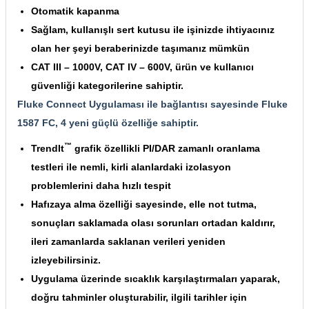
Otomatik kapanma
Sağlam, kullanışlı sert kutusu ile işinizde ihtiyacınız
olan her şeyi beraberinizde taşımanız mümkün
CAT III – 1000V, CAT IV – 600V, ürün ve kullanıcı
güvenliği kategorilerine sahiptir.
Fluke Connect Uygulaması ile bağlantısı sayesinde Fluke
1587 FC, 4 yeni güçlü özelliğe sahiptir.
™
TrendIt
grafik özellikli PI/DAR zamanlı oranlama
testleri ile nemli, kirli alanlardaki izolasyon
problemlerini daha hızlı tespit
Hafızaya alma özelliği sayesinde, elle not tutma,
sonuçları saklamada olası sorunları ortadan kaldırır,
ileri zamanlarda saklanan verileri yeniden
izleyebilirsiniz.
Uygulama üzerinde sıcaklık karşılaştırmaları yaparak,
doğru tahminler oluşturabilir, ilgili tarihler için