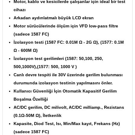
Motor, kablo ve kesicilerde çalışanlar için ideal bir test
cihazı
Arkadan aydınlatmalı büyük LCD ekran
Motor sürücülerinde ölçüm için VFD low-pass filtre
(sadece 1587 FC)
İzolasyon testi (1587 FC: 0.01M Ω - 2G Ω), (1577: 0.1M
Ω - 600M Ω)
İzolasyon test gerilimleri (1587: 50,100, 250,
500,1000V),(1577: 500, 1000 V )
Canlı devre tespiti ile 30V üzerinde gerilim bulunması
durumunda izolasyon testinin yapılmasını önler.
Kullanıcı Güvenliği İçin Otomatik Kapasitif Gerilim
Boşalma Özelliği
AC/DC gerilim, DC milivolt, AC/DC milliamp., Rezistans
(0.1Ω-50M Ω), İletkenlik
Kapasite, Diod Test, Isı, Min/Max kayıt, Frekans (Hz)
(sadece 1587 FC)