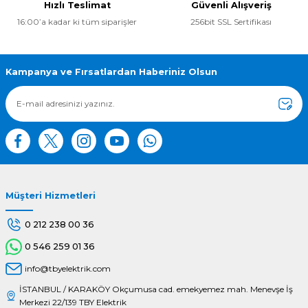
Hızlı Teslimat
Güvenli Alışveriş
16:00’a kadar ki tüm siparişler
256bit SSL Sertifikası
Ürün resmi kalitesiz, bozuk veya görüntülenemiyor.
Ürün açıklamasında eksik bilgiler bulunuyor.
Ürün bilgilerinde hatalar bulunuyor.
Kampanya ve Fırsatlardan Haberiniz Olsun
Ürün fiyatı diğer sitelerden daha pahalı.
Bu ürüne benzer farklı alternatifler olmalı.
Müşteri Hizmetleri
Gönder
0 212 238 00 36
0 546 259 01 36
info@tbyelektrik.com
İSTANBUL / KARAKÖY Okçumusa cad. emekyemez mah. Menevşe İş
Merkezi 22/139 TBY Elektrik