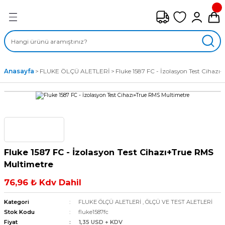
Geri Dön
FAN ÇEŞİTLERİ
M) AKSİYEL FANLAR
Anasayfa
FLUKE ÖLÇÜ ALETLERİ
Fluke 1587 FC - İzolasyon Test Cihaz
SİYEL FANLAR
MBER SIVAMALI FANLAR
KLİF FANLARI
Fluke 1587 FC - İzolasyon Test Cihazı+True RMS
MPAKT FANLAR
Multimetre
76,96 ₺ Kdv Dahil
EL FANLAR
Kategori
FLUKE ÖLÇÜ ALETLERİ
,
ÖLÇÜ VE TEST ALETLERİ
DYAL FANLAR
Stok Kodu
fluke1587fc
Fiyat
1,35 USD + KDV