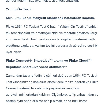
göndermelerini sağlayan tek tesisat test cihazıdır.
Yalıtım Ön Testi
Kurulumu korur. Maliyetli olabilecek hatalardan kaçının.
Fluke 1664 FC Tesisat Test Cihazı, “Yalıtım Ön Testine” sahip
tek test cihazıdır ve potansiyel ciddi ve masraflı hatalara karşı
sizi uyarır. Test cihazı, test sırasında aygıtların sisteme bağlı
olduğunu algılarsa, yalıtım testini durdurarak görsel ve sesli bir
uyarı verir.
Fluke Connect®, ShareLive™ arama ve Fluke Cloud™
depolama ShareLive video aramaları™
Zamandan tasarruf edin–ölçümleri doğrudan 1664 FC Tesisat
Test Cihazınızdan kablosuz olarak senkronize ederek ve Fluke
Connect sistemi ile ekibinizle paylaşarak veri girişi
gereksinimini ortadan kaldırın. Ölçümlere, teftiş sahasından ve
ofisten aynı anda erişime sahip olmak, daha hızlı karar