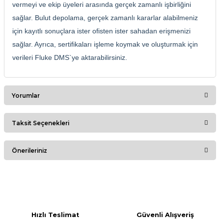
vermeyi ve ekip üyeleri arasında gerçek zamanlı işbirliğini
sağlar. Bulut depolama, gerçek zamanlı kararlar alabilmeniz
için kayıtlı sonuçlara ister ofisten ister sahadan erişmenizi
sağlar. Ayrıca, sertifikaları işleme koymak ve oluşturmak için
verileri Fluke DMS`ye aktarabilirsiniz.
Yorumlar
Taksit Seçenekleri
Bu ürüne ilk yorumu siz yapın!
Önerileriniz
Yorum Yaz
Bu ürünün fiyat bilgisi, resim, ürün açıklamalarında ve diğer
konularda yetersiz gördüğünüz noktaları öneri formunu
kullanarak tarafımıza iletebilirsiniz.
Görüş ve önerileriniz için teşekkür ederiz.
Hızlı Teslimat
Güvenli Alışveriş