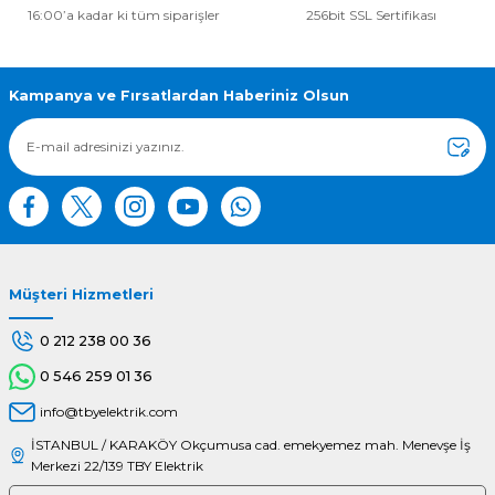
16:00’a kadar ki tüm siparişler
256bit SSL Sertifikası
Ürün resmi kalitesiz, bozuk veya görüntülenemiyor.
Ürün açıklamasında eksik bilgiler bulunuyor.
Ürün bilgilerinde hatalar bulunuyor.
Kampanya ve Fırsatlardan Haberiniz Olsun
Ürün fiyatı diğer sitelerden daha pahalı.
Bu ürüne benzer farklı alternatifler olmalı.
Müşteri Hizmetleri
Gönder
0 212 238 00 36
0 546 259 01 36
info@tbyelektrik.com
İSTANBUL / KARAKÖY Okçumusa cad. emekyemez mah. Menevşe İş
Merkezi 22/139 TBY Elektrik