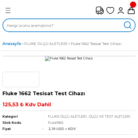
Geri Dön
FAN ÇEŞİTLERİ
M) AKSİYEL FANLAR
Anasayfa
FLUKE ÖLÇÜ ALETLERİ
Fluke 1662 Tesisat Test Cihazı
SİYEL FANLAR
MBER SIVAMALI FANLAR
KLİF FANLARI
Fluke 1662 Tesisat Test Cihazı
MPAKT FANLAR
125,53 ₺ Kdv Dahil
EL FANLAR
Kategori
FLUKE ÖLÇÜ ALETLERİ
,
ÖLÇÜ VE TEST ALETLERİ
Stok Kodu
fluke1662
Fiyat
2,19 USD + KDV
DYAL FANLAR