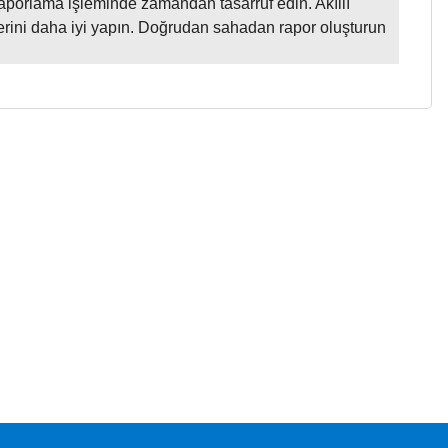
raporlama işleminde zamandan tasarruf edin. Akıllı
lerini daha iyi yapın. Doğrudan sahadan rapor oluşturun
a iletebilirsiniz.