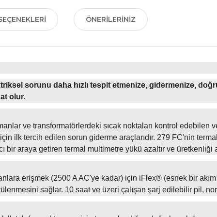
SEÇENEKLERI
ÖNERILERINIZ
triksel sorunu daha hızlı tespit etmenize, gidermenize, doğ
at olur.
nlar ve transformatörlerdeki sıcak noktaları kontrol edebilen ve s
için ilk tercih edilen sorun giderme araçlarıdır. 279 FC'nin term
 bir araya getiren termal multimetre yükü azaltır ve üretkenliği ar
anlara erişmek (2500 A AC'ye kadar) için iFlex® (esnek bir akım
enmesini sağlar. 10 saat ve üzeri çalışan şarj edilebilir pil, no