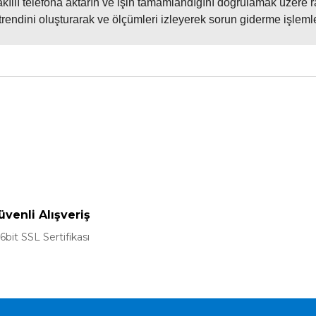
akıllı telefona aktarın ve işin tamamlandığını doğrulamak üzere 
trendini oluşturarak ve ölçümleri izleyerek sorun giderme işlem
nularda yetersiz gördüğünüz noktaları öneri formunu kullanarak tarafımız
Bu ürüne ilk yorumu siz yapın!
Yorum Yaz
üvenli Alışveriş
6bit SSL Sertifikası