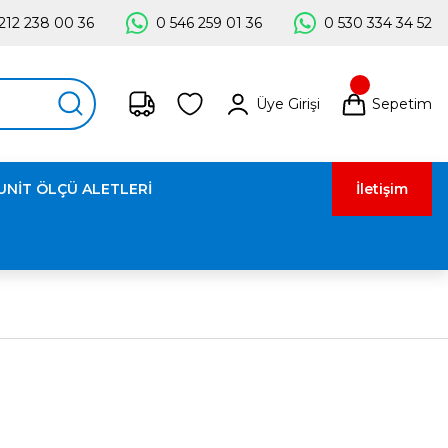
212 238 00 36
0 546 259 01 36
0 530 334 34 52
Üye Girişi
Sepetim
UNİT ÖLÇÜ ALETLERİ
İletişim