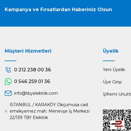
Kampanya ve Fırsatlardan Haberiniz Olsun
Müşteri Hizmetleri
Üyelik
0 212 238 00 36
Yeni Üyelik
0 546 259 01 36
Üye Girişi
info@tbyelektrik.com
Şifremi Unut
İSTANBUL / KARAKÖY Okçumusa cad.
emekyemez mah. Menevşe İş Merkezi
22/139 TBY Elektrik