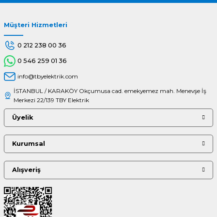
Müşteri Hizmetleri
Gönder
0 212 238 00 36
0 546 259 01 36
info@tbyelektrik.com
İSTANBUL / KARAKÖY Okçumusa cad. emekyemez mah. Menevşe İş
Merkezi 22/139 TBY Elektrik
Üyelik
Kurumsal
Alışveriş