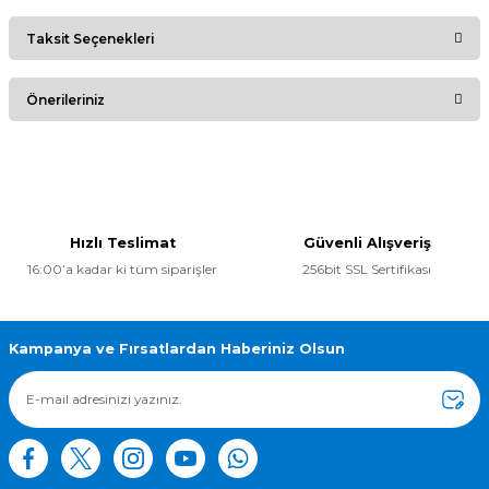
Taksit Seçenekleri
Bu ürüne ilk yorumu siz yapın!
Önerileriniz
Yorum Yaz
Bu ürünün fiyat bilgisi, resim, ürün açıklamalarında ve diğer
konularda yetersiz gördüğünüz noktaları öneri formunu
kullanarak tarafımıza iletebilirsiniz.
Görüş ve önerileriniz için teşekkür ederiz.
Hızlı Teslimat
Güvenli Alışveriş
16:00’a kadar ki tüm siparişler
256bit SSL Sertifikası
Ürün resmi kalitesiz, bozuk veya görüntülenemiyor.
Ürün açıklamasında eksik bilgiler bulunuyor.
Ürün bilgilerinde hatalar bulunuyor.
Kampanya ve Fırsatlardan Haberiniz Olsun
Ürün fiyatı diğer sitelerden daha pahalı.
Bu ürüne benzer farklı alternatifler olmalı.