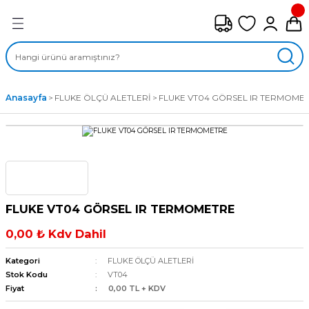
Geri Dön
FAN ÇEŞİTLERİ
M) AKSİYEL FANLAR
Anasayfa
FLUKE ÖLÇÜ ALETLERİ
FLUKE VT04 GÖRSEL IR TERMOME
SİYEL FANLAR
MBER SIVAMALI FANLAR
KLİF FANLARI
FLUKE VT04 GÖRSEL IR TERMOMETRE
MPAKT FANLAR
0,00 ₺ Kdv Dahil
EL FANLAR
Kategori
FLUKE ÖLÇÜ ALETLERİ
Stok Kodu
VT04
Fiyat
0,00 TL + KDV
DYAL FANLAR