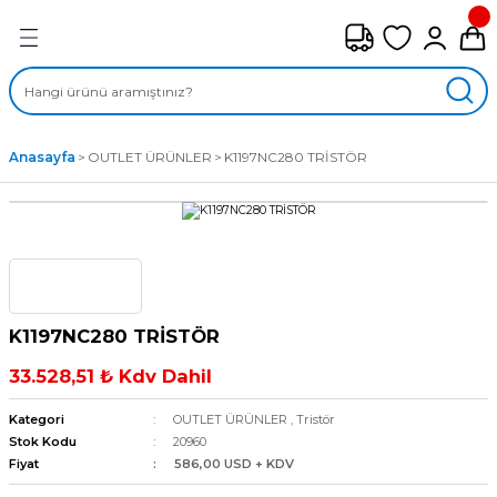
Geri Dön
FAN ÇEŞİTLERİ
M) AKSİYEL FANLAR
Anasayfa
OUTLET ÜRÜNLER
K1197NC280 TRİSTÖR
SİYEL FANLAR
MBER SIVAMALI FANLAR
KLİF FANLARI
K1197NC280 TRİSTÖR
MPAKT FANLAR
33.528,51 ₺ Kdv Dahil
EL FANLAR
Kategori
OUTLET ÜRÜNLER
,
Tristör
Stok Kodu
20960
Fiyat
586,00 USD + KDV
DYAL FANLAR