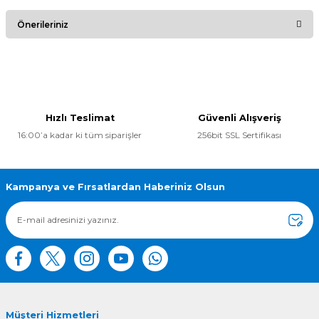
Bu ürüne ilk yorumu siz yapın!
Önerileriniz
Yorum Yaz
Bu ürünün fiyat bilgisi, resim, ürün açıklamalarında ve diğer
konularda yetersiz gördüğünüz noktaları öneri formunu
kullanarak tarafımıza iletebilirsiniz.
Görüş ve önerileriniz için teşekkür ederiz.
Hızlı Teslimat
Güvenli Alışveriş
16:00’a kadar ki tüm siparişler
256bit SSL Sertifikası
Ürün resmi kalitesiz, bozuk veya görüntülenemiyor.
Ürün açıklamasında eksik bilgiler bulunuyor.
Ürün bilgilerinde hatalar bulunuyor.
Kampanya ve Fırsatlardan Haberiniz Olsun
Ürün fiyatı diğer sitelerden daha pahalı.
Bu ürüne benzer farklı alternatifler olmalı.
Müşteri Hizmetleri
Gönder