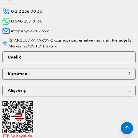
0 212 238 00 36
0 546 259 01 36
info@tbyelektrik.com
İSTANBUL / KARAKÖY Okçumusa cad. emekyemez mah. Menevşe İş
Merkezi 22/139 TBY Elektrik
Üyelik
Kurumsal
Alışveriş